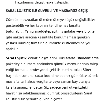
hazırlanmış detaylı eşya listesidir.
SARAL LOJISTIK ILE GÜVENLI VE MASRAFSIZ GEÇIŞ
Gümrük mevzuatları ülkeden ülkeye küçük değişiklikler
gösterebilir ve her kapının kendine has kuralları
bulunabilir. Yanıcı maddeler, açılmış gıdalar veya bitkiler
gibi nakliye aracına kesinlikle konulmaması gereken
yasaklı ürünler, tüm tırın gümrükte kilitlenmesine yol
açabilir.
Saral Lojistik
, evinizin eşyalarını uluslararası standartlarda
paketleyip numaralandırırken gümrük memurlarının talep
ettiği formatta profesyonel çeki listeleri hazırlar. Süreci
başından sonuna kadar koordine ederek gümrükte sürpriz
masraflarla, haksız vergilerle veya zaman kayıplarıyla
karşılaşmanızı engeller. Siz sadece yeni ülkenizdeki
hayatınıza odaklanırsınız; gümrük prosedürlerini Saral
Lojistik sizin yerinize güvenle çözer.