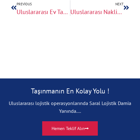
PREVIOUS
NEXT
Uluslararası Ev Taşıma Süresi Ne Kadar Sürer?
Uluslararası Nakliyatta CMR Belgesi Neden Önemli?
Taşınmanın En Kolay Yolu !
Uluslararası lojistik operasyonlarında Saral Lojistik Damia
Yanında....
Hemen Teklif Alın