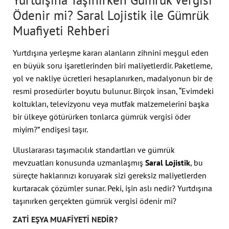
Yurtdışına Taşınırken Gümrük Vergisi
Ödenir mi? Saral Lojistik ile Gümrük
Muafiyeti Rehberi
Yurtdışına yerleşme kararı alanların zihnini meşgul eden
en büyük soru işaretlerinden biri maliyetlerdir. Paketleme,
yol ve nakliye ücretleri hesaplanırken, madalyonun bir de
resmi prosedürler boyutu bulunur. Birçok insan, “Evimdeki
koltukları, televizyonu veya mutfak malzemelerini başka
bir ülkeye götürürken tonlarca gümrük vergisi öder
miyim?” endişesi taşır.
Uluslararası taşımacılık standartları ve gümrük
mevzuatları konusunda uzmanlaşmış
Saral Lojistik
, bu
süreçte haklarınızı koruyarak sizi gereksiz maliyetlerden
kurtaracak çözümler sunar. Peki, işin aslı nedir? Yurtdışına
taşınırken gerçekten gümrük vergisi ödenir mi?
ZATI EŞYA MUAFIYETI NEDIR?