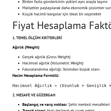
Birden fazla göndericinin yükleri aynı araçta taşınır
Maliyetler paylaşılarak daha ekonomik çözümler su
Küçük hacimli kargolar için ideal bir seçenektir
Fiyat Hesaplama Faktö
1. TEMEL ÖLÇÜM KRITERLERI
Ağırlık (Weight)
Gerçek ağırlık (Gross Weight)
Hacimsel ağırlık (Volumetric Weight)
Faturalandırma ağırlığı: İkisinden büyük olanı
Hacim Hesaplama Formülü:
Hacimsel Ağırlık = (Uzunluk × Genişlik 
2. MESAFE VE GÜZERGAH
Başlangıç ve varış noktası
: Şehir merkezi mesafeleri
Transit süresi
: Hızlı teslimat ek ücret getirir