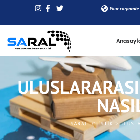
Your corporate 
Anasayf
ULUSLARARASI 
NASI
SARAL LOJISTIK > ULUSL