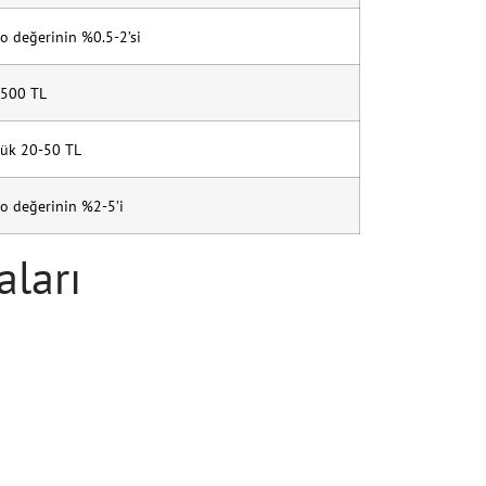
o değerinin %0.5-2’si
500 TL
ük 20-50 TL
o değerinin %2-5’i
ları