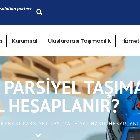
solution partner
a
Kurumsal
Uluslararası Taşımacılık
Hizmet
PARSIYEL TAŞIMA
L HESAPLANIR?
ARARASI PARSIYEL TAŞIMA: FIYAT NASIL HESAPLANI