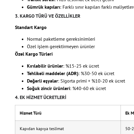
Gümrük kapıları
: Farklı sınır kapıları farklı maliyetle
3. KARGO TÜRÜ VE ÖZELLIKLER
Standart Kargo
Normal paketleme gereksinimleri
Özel işlem gerektirmeyen ürünler
Özel Kargo Türleri
Kırılabilir ürünler
: %15-25 ek ücret
Tehlikeli maddeler (ADR)
: %30-50 ek ücret
Değerli eşyalar
: Sigorta primi + %10-20 ek ücret
Soğuk zincir ürünleri
: %40-60 ek ücret
4. EK HIZMET ÜCRETLERI
Hizmet Türü
Ek M
Kapıdan kapıya teslimat
50-2