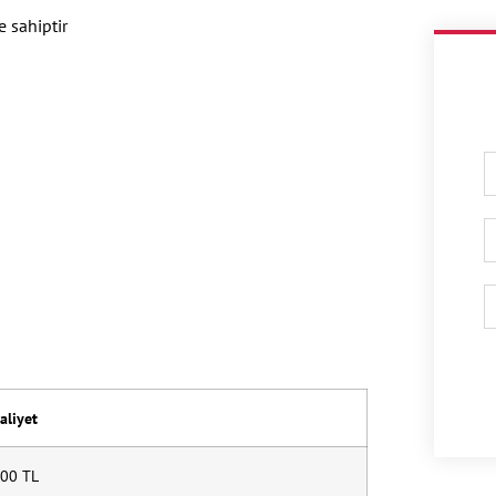
re sahiptir
aliyet
00 TL