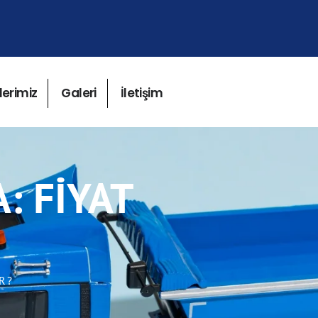
lerimiz
Galeri
İletişim
: FIYAT
R?