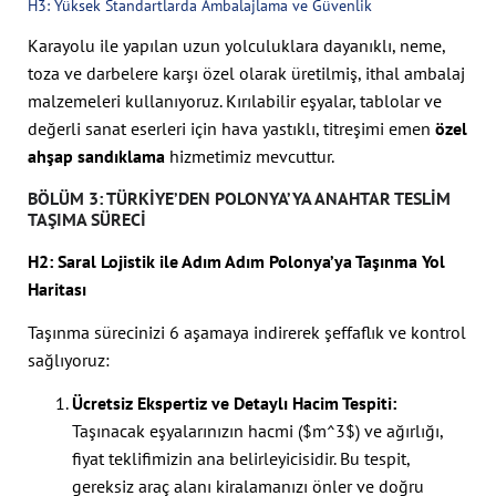
H3: Yüksek Standartlarda Ambalajlama ve Güvenlik
Karayolu ile yapılan uzun yolculuklara dayanıklı, neme,
toza ve darbelere karşı özel olarak üretilmiş, ithal ambalaj
malzemeleri kullanıyoruz. Kırılabilir eşyalar, tablolar ve
değerli sanat eserleri için hava yastıklı, titreşimi emen
özel
ahşap sandıklama
hizmetimiz mevcuttur.
BÖLÜM 3: TÜRKIYE’DEN POLONYA’YA ANAHTAR TESLIM
TAŞIMA SÜRECI
H2: Saral Lojistik ile Adım Adım Polonya’ya Taşınma Yol
Haritası
Taşınma sürecinizi 6 aşamaya indirerek şeffaflık ve kontrol
sağlıyoruz:
Ücretsiz Ekspertiz ve Detaylı Hacim Tespiti:
Taşınacak eşyalarınızın hacmi (
$m^3$
) ve ağırlığı,
fiyat teklifimizin ana belirleyicisidir. Bu tespit,
gereksiz araç alanı kiralamanızı önler ve doğru