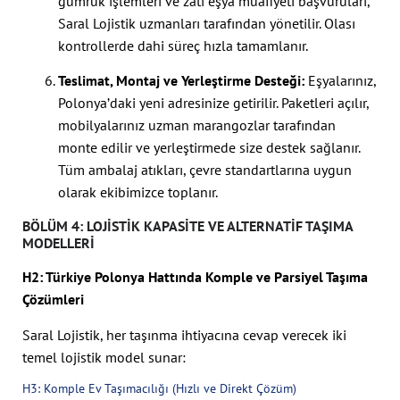
gümrük işlemleri ve zati eşya muafiyeti başvuruları,
Saral Lojistik uzmanları tarafından yönetilir. Olası
kontrollerde dahi süreç hızla tamamlanır.
Teslimat, Montaj ve Yerleştirme Desteği:
Eşyalarınız,
Polonya’daki yeni adresinize getirilir. Paketleri açılır,
mobilyalarınız uzman marangozlar tarafından
monte edilir ve yerleştirmede size destek sağlanır.
Tüm ambalaj atıkları, çevre standartlarına uygun
olarak ekibimizce toplanır.
BÖLÜM 4: LOJISTIK KAPASITE VE ALTERNATIF TAŞIMA
MODELLERI
H2: Türkiye Polonya Hattında Komple ve Parsiyel Taşıma
Çözümleri
Saral Lojistik, her taşınma ihtiyacına cevap verecek iki
temel lojistik model sunar:
H3: Komple Ev Taşımacılığı (Hızlı ve Direkt Çözüm)