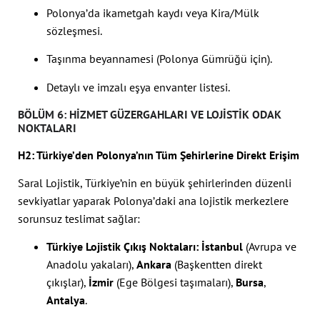
Polonya’da ikametgah kaydı veya Kira/Mülk
sözleşmesi.
Taşınma beyannamesi (Polonya Gümrüğü için).
Detaylı ve imzalı eşya envanter listesi.
BÖLÜM 6: HIZMET GÜZERGAHLARI VE LOJISTIK ODAK
NOKTALARI
H2: Türkiye’den Polonya’nın Tüm Şehirlerine Direkt Erişim
Saral Lojistik, Türkiye’nin en büyük şehirlerinden düzenli
sevkiyatlar yaparak Polonya’daki ana lojistik merkezlere
sorunsuz teslimat sağlar:
Türkiye Lojistik Çıkış Noktaları:
İstanbul
(Avrupa ve
Anadolu yakaları),
Ankara
(Başkentten direkt
çıkışlar),
İzmir
(Ege Bölgesi taşımaları),
Bursa
,
Antalya
.