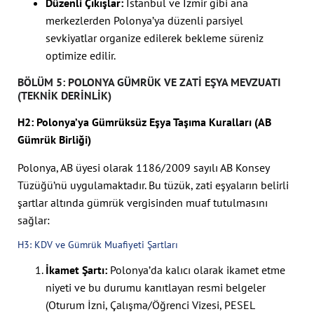
Düzenli Çıkışlar:
İstanbul ve İzmir gibi ana
merkezlerden Polonya’ya düzenli parsiyel
sevkiyatlar organize edilerek bekleme süreniz
optimize edilir.
BÖLÜM 5: POLONYA GÜMRÜK VE ZATI EŞYA MEVZUATI
(TEKNIK DERINLIK)
H2: Polonya’ya Gümrüksüz Eşya Taşıma Kuralları (AB
Gümrük Birliği)
Polonya, AB üyesi olarak 1186/2009 sayılı AB Konsey
Tüzüğü’nü uygulamaktadır. Bu tüzük, zati eşyaların belirli
şartlar altında gümrük vergisinden muaf tutulmasını
sağlar:
H3: KDV ve Gümrük Muafiyeti Şartları
İkamet Şartı:
Polonya’da kalıcı olarak ikamet etme
niyeti ve bu durumu kanıtlayan resmi belgeler
(Oturum İzni, Çalışma/Öğrenci Vizesi, PESEL