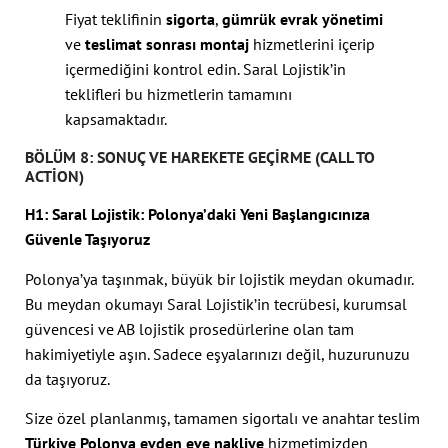
Fiyat teklifinin
sigorta
,
gümrük evrak yönetimi
ve
teslimat sonrası montaj
hizmetlerini içerip
içermediğini kontrol edin. Saral Lojistik’in
teklifleri bu hizmetlerin tamamını
kapsamaktadır.
BÖLÜM 8: SONUÇ VE HAREKETE GEÇIRME (CALL TO
ACTION)
H1: Saral Lojistik: Polonya’daki Yeni Başlangıcınıza
Güvenle Taşıyoruz
Polonya’ya taşınmak, büyük bir lojistik meydan okumadır.
Bu meydan okumayı Saral Lojistik’in tecrübesi, kurumsal
güvencesi ve AB lojistik prosedürlerine olan tam
hakimiyetiyle aşın. Sadece eşyalarınızı değil, huzurunuzu
da taşıyoruz.
Size özel planlanmış, tamamen sigortalı ve anahtar teslim
Türkiye Polonya evden eve nakliye
hizmetimizden