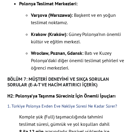
Polonya Teslimat Merkezleri:
Varşova (Warszawa):
Başkent ve en yoğun
teslimat noktamız.
Krakow (Kraków):
Güney Polonya’nın önemli
kültür ve eğitim merkezi.
Wrocław, Poznan, Gdansk:
Batı ve Kuzey
Polonya’daki diğer önemli teslimat şehirleri ve
öğrenci merkezleri.
BÖLÜM 7: MÜŞTERI DENEYIMI VE SIKÇA SORULAN
SORULAR (E-A-T VE HACIM ARTIRICI İÇERIK)
H2: Polonya’ya Taşınma Süreciniz İçin Önemli İpuçları
1. Türkiye Polonya Evden Eve Nakliye Süresi Ne Kadar Sürer?
Komple yük (Full) taşımacılığında tahmini
teslimat süresi, gümrük ve yol koşulları dahil
8 ila 12 gün
arasındadır. Parsiyel yüklerde ise