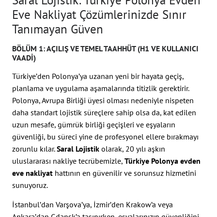
Saral Lojistik: Türkiye Polonya Evden
Eve Nakliyat Çözümlerinizde Sınır
Tanımayan Güven
BÖLÜM 1: AÇILIŞ VE TEMEL TAAHHÜT (H1 VE KULLANICI
VAADI)
Türkiye’den Polonya’ya uzanan yeni bir hayata geçiş,
planlama ve uygulama aşamalarında titizlik gerektirir.
Polonya, Avrupa Birliği üyesi olması nedeniyle nispeten
daha standart lojistik süreçlere sahip olsa da, kat edilen
uzun mesafe, gümrük birliği geçişleri ve eşyaların
güvenliği, bu süreci yine de profesyonel ellere bırakmayı
zorunlu kılar.
Saral Lojistik
olarak, 20 yılı aşkın
uluslararası nakliye tecrübemizle,
Türkiye Polonya evden
eve nakliyat
hattının en güvenilir ve sorunsuz hizmetini
sunuyoruz.
İstanbul’dan Varşova’ya, İzmir’den Krakow’a veya
Ankara’dan Gdansk’a taşınırken, eşyalarınızın güvenliğini