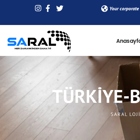
Your corporate 
Anasayf
TÜRKIYE-B
SARAL LOJ