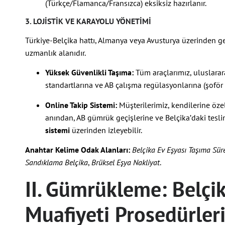
(Türkçe/Flamanca/Fransızca) eksiksiz hazırlanır.
3. LOJISTIK VE KARAYOLU YÖNETIMI
Türkiye-Belçika hattı, Almanya veya Avusturya üzerinden geçe
uzmanlık alanıdır.
Yüksek Güvenlikli Taşıma:
Tüm araçlarımız, uluslarara
standartlarına ve AB çalışma regülasyonlarına (şoför 
Online Takip Sistemi:
Müşterilerimiz, kendilerine özel
anından, AB gümrük geçişlerine ve Belçika’daki te
sistemi
üzerinden izleyebilir.
Anahtar Kelime Odak Alanları:
Belçika Ev Eşyası Taşıma Sür
Sandıklama Belçika
,
Brüksel Eşya Nakliyat
.
II. Gümrükleme: Belçik
Muafiyeti Prosedürler