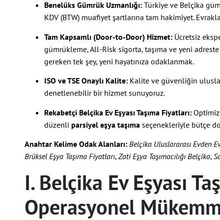
Benelüks Gümrük Uzmanlığı:
Türkiye ve Belçika gü
KDV (BTW) muafiyet şartlarına tam hakimiyet. Evraklar
Tam Kapsamlı (Door-to-Door) Hizmet:
Ücretsiz ekspe
gümrükleme, All-Risk sigorta, taşıma ve yeni adrest
gereken tek şey, yeni hayatınıza odaklanmak.
ISO ve TSE Onaylı Kalite:
Kalite ve güvenliğin uluslar
denetlenebilir bir hizmet sunuyoruz.
Rekabetçi Belçika Ev Eşyası Taşıma Fiyatları:
Optimize
düzenli
parsiyel eşya taşıma
seçenekleriyle bütçe dost
Anahtar Kelime Odak Alanları:
Belçika Uluslararası Evden E
Brüksel Eşya Taşıma Fiyatları
,
Zati Eşya Taşımacılığı Belçika
,
Sa
I. Belçika Ev Eşyası Ta
Operasyonel Mükemm