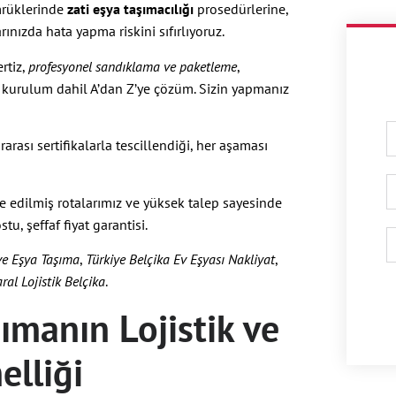
mrüklerinde
zati eşya taşımacılığı
prosedürlerine,
ınızda hata yapma riskini sıfırlıyoruz.
rtiz,
profesyonel sandıklama ve paketleme
,
e kurulum dahil A’dan Z’ye çözüm. Sizin yapmanız
arası sertifikalarla tescillendiği, her aşaması
 edilmiş rotalarımız ve yüksek talep sayesinde
u, şeffaf fiyat garantisi.
ve Eşya Taşıma
,
Türkiye Belçika Ev Eşyası Nakliyat
,
ral Lojistik Belçika
.
şımanın Lojistik ve
elliği