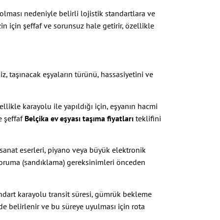
lması nedeniyle belirli lojistik standartlara ve
in için şeffaf ve sorunsuz hale getirir, özellikle
miz, taşınacak eşyaların türünü, hassasiyetini ve
llikle karayolu ile yapıldığı için, eşyanın hacmi
e şeffaf
Belçika ev eşyası taşıma fiyatları
teklifini
sanat eserleri, piyano veya büyük elektronik
ek koruma (sandıklama) gereksinimleri önceden
ndart karayolu transit süresi, gümrük bekleme
de belirlenir ve bu süreye uyulması için rota