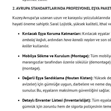
2. AVRUPA STANDARTLARINDA PROFESYONEL EŞYA PAK
Kuzey Avrupa’ya uzanan uzun ve karayolu yolculuklarında e
hayati öneme sahiptir. Saral Lojistik, yüksek kaliteli, ithal
Kırılacak Eşya Koruma Katmanları:
Kırılacak eşyalar
ambalaj kağıdı
, ardından
hava kanallı naylon
ve son ol
koliler
kullanılır.
Mobilya Sökme ve Kurulum (Montage):
Tüm mobilyal
marangozlar tarafından özenle sökülür (demontage) ve
(montage).
Değerli Eşya Sandıklama (Houten Kisten):
Yüksek değ
avizeler) için gümrüğe uygun, darbelere ve neme da
sunulur. Bu, eşyaların maksimum güvenliğini sağlar.
Detaylı Envanter Listesi (Inventarislijst):
Tüm eşyaları
gümrük için zorunlu hem de sigorta poliçesinin temelin