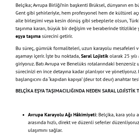
Belçika; Avrupa Birliği’nin başkenti Brüksel, dünyanın en b
Gent gibi şehirleriyle, hem profesyonel hem de kültürel açı
aile birleşimi veya kesin dönüş gibi sebeplerle olsun, Türk
taşınma kararı, büyük bir değişim ve beraberinde titizlikle
eşya taşıma
sürecini getirir.
Bu süreç, gümrük formaliteleri, uzun karayolu mesafeleri v
aşamayı içerir. İşte bu noktada,
Saral Lojistik
olarak 25 yılı
giriyoruz. Batı Avrupa ve Benelüks rotalarındaki benzersiz
sürecinizi en ince detayına kadar planlıyor ve yönetiyoruz. B
başlangıcını da ‘kapıdan kapıya’ (deur tot deur) anahtar te
BELÇIKA EŞYA TAŞIMACILIĞINDA NEDEN SARAL LOJISTIK 
Avrupa Karayolu Ağı Hâkimiyeti:
Belçika, kara yolu a
arasında hızlı, direkt ve düzenli seferler düzenliyoru
ulaşımını sağlar.