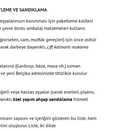
ETLEME VE SANDIKLAMA
şyalarınızın korunması için paketleme kalitesi
 ve çevre dostu ambalaj malzemeleri kullanır.
 (porselen, cam, mutfak gereçleri) için önce
asitsiz
arak darbeye dayanıklı,
çift katmanlı mukavva
arınız (Gardırop, baza, masa vb.) uzman
 yeni Belçika adresinizde titizlikle kurulur
erli veya hassas eşyalar (sanat eserleri, piyano,
yanıklı
özel yapım ahşap sandıklama
hizmeti
nızın sayısını ve içeriğini gösteren bu liste, hem
i oluşturur. Liste, iki dilde