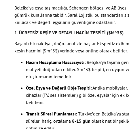
Belçika’ya eşya taşımacılığı, Schengen bölgesi ve AB üyesi o
gümrük kurallarına tabidir. Saral Lojistik, bu standartları siz
kırılacak ve değerli eşyaların güvenliğine odaklanır.
1. ÜCRETSIZ KEŞIF VE DETAYLI HACIM TESPITI (
$M^3$
)
Başarılı bir nakliyat, doğru analizle başlar. Ekspertiz ekibi
kesin hacmini (
$m^3$
) yerinde veya online olarak belirler.
Hacim Hesaplama Hassasiyeti:
Belçika’ya taşıma gene
maliyeti doğrudan etkiler.
$m^3$
tespiti, en uygun v
oluşturmanın temelidir.
Özel Eşya ve Değerli Obje Tespiti:
Antika mobilyalar, 
cihazlar (TV, ses sistemleri) gibi özel eşyalar için 
belirlenir.
Transit Süresi Planlaması:
Türkiye’den Belçika’ya sta
süreleri hariç, ortalama
8-15 gün
olarak net bir şekil
optimize edilir.