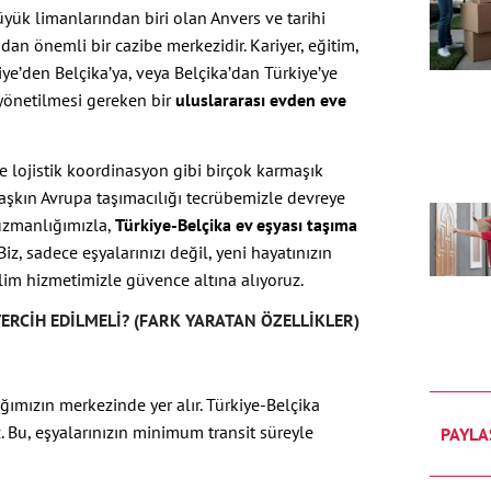
üyük limanlarından biri olan Anvers ve tarihi
dan önemli bir cazibe merkezidir. Kariyer, eğitim,
iye’den Belçika’ya, veya Belçika’dan Türkiye’ye
 yönetilmesi gereken bir
uluslararası evden eve
e lojistik koordinasyon gibi birçok karmaşık
 aşkın Avrupa taşımacılığı tecrübemizle devreye
 uzmanlığımızla,
Türkiye-Belçika ev eşyası taşıma
iz, sadece eşyalarınızı değil, yeni hayatınızın
slim hizmetimizle güvence altına alıyoruz.
TERCIH EDILMELI? (FARK YARATAN ÖZELLIKLER)
ğımızın merkezinde yer alır. Türkiye-Belçika
z. Bu, eşyalarınızın minimum transit süreyle
PAYLA