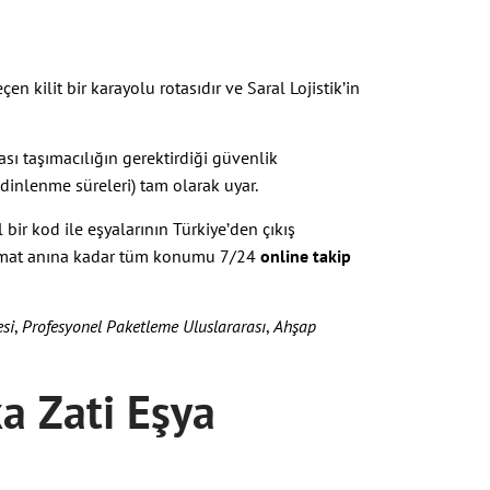
n kilit bir karayolu rotasıdır ve Saral Lojistik’in
sı taşımacılığın gerektirdiği güvenlik
dinlenme süreleri) tam olarak uyar.
 bir kod ile eşyalarının Türkiye’den çıkış
slimat anına kadar tüm konumu 7/24
online takip
esi
,
Profesyonel Paketleme Uluslararası
,
Ahşap
a Zati Eşya
i