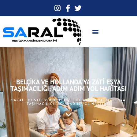
BELÇIKA VE HOLLANDA’YA ZATI EŞYA
TAŞIMACILIĞI: ADIM ADIM YOL HARITASI
SARAL LOJISTIK > BELÇIKA VE HOLLANDA’YA ZATI EŞYA
TAŞIMACILIĞI: ADIM ADIM YOL HARITASI