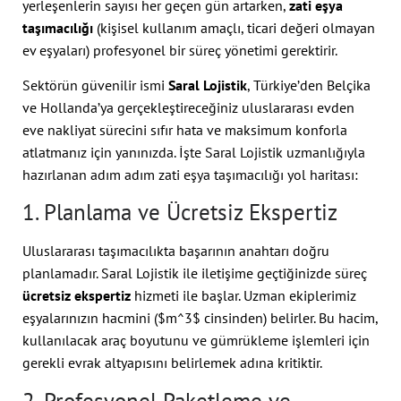
yerleşenlerin sayısı her geçen gün artarken,
zati eşya
taşımacılığı
(kişisel kullanım amaçlı, ticari değeri olmayan
ev eşyaları) profesyonel bir süreç yönetimi gerektirir.
Sektörün güvenilir ismi
Saral Lojistik
, Türkiye’den Belçika
ve Hollanda’ya gerçekleştireceğiniz uluslararası evden
eve nakliyat sürecini sıfır hata ve maksimum konforla
atlatmanız için yanınızda. İşte Saral Lojistik uzmanlığıyla
hazırlanan adım adım zati eşya taşımacılığı yol haritası:
1. Planlama ve Ücretsiz Ekspertiz
Uluslararası taşımacılıkta başarının anahtarı doğru
planlamadır. Saral Lojistik ile iletişime geçtiğinizde süreç
ücretsiz ekspertiz
hizmeti ile başlar. Uzman ekiplerimiz
eşyalarınızın hacmini (
$m^3$
cinsinden) belirler. Bu hacim,
kullanılacak araç boyutunu ve gümrükleme işlemleri için
gerekli evrak altyapısını belirlemek adına kritiktir.
2. Profesyonel Paketleme ve