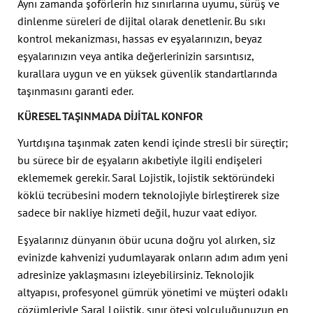
Aynı zamanda şoförlerin hız sınırlarına uyumu, sürüş ve
dinlenme süreleri de dijital olarak denetlenir. Bu sıkı
kontrol mekanizması, hassas ev eşyalarınızın, beyaz
eşyalarınızın veya antika değerlerinizin sarsıntısız,
kurallara uygun ve en yüksek güvenlik standartlarında
taşınmasını garanti eder.
KÜRESEL TAŞINMADA DIJITAL KONFOR
Yurtdışına taşınmak zaten kendi içinde stresli bir süreçtir;
bu sürece bir de eşyaların akıbetiyle ilgili endişeleri
eklememek gerekir. Saral Lojistik, lojistik sektöründeki
köklü tecrübesini modern teknolojiyle birleştirerek size
sadece bir nakliye hizmeti değil, huzur vaat ediyor.
Eşyalarınız dünyanın öbür ucuna doğru yol alırken, siz
evinizde kahvenizi yudumlayarak onların adım adım yeni
adresinize yaklaşmasını izleyebilirsiniz. Teknolojik
altyapısı, profesyonel gümrük yönetimi ve müşteri odaklı
çözümleriyle Saral Lojistik, sınır ötesi yolculuğunuzun en