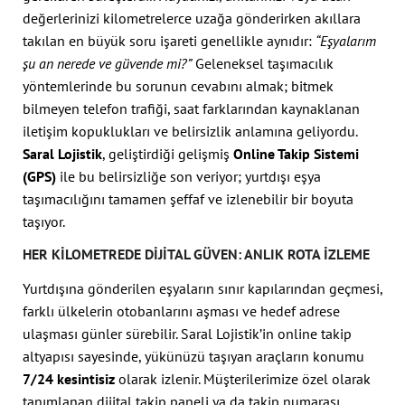
değerlerinizi kilometrelerce uzağa gönderirken akıllara
takılan en büyük soru işareti genellikle aynıdır:
“Eşyalarım
şu an nerede ve güvende mi?”
Geleneksel taşımacılık
yöntemlerinde bu sorunun cevabını almak; bitmek
bilmeyen telefon trafiği, saat farklarından kaynaklanan
iletişim kopuklukları ve belirsizlik anlamına geliyordu.
Saral Lojistik
, geliştirdiği gelişmiş
Online Takip Sistemi
(GPS)
ile bu belirsizliğe son veriyor; yurtdışı eşya
taşımacılığını tamamen şeffaf ve izlenebilir bir boyuta
taşıyor.
HER KILOMETREDE DIJITAL GÜVEN: ANLIK ROTA İZLEME
Yurtdışına gönderilen eşyaların sınır kapılarından geçmesi,
farklı ülkelerin otobanlarını aşması ve hedef adrese
ulaşması günler sürebilir. Saral Lojistik’in online takip
altyapısı sayesinde, yükünüzü taşıyan araçların konumu
7/24 kesintisiz
olarak izlenir. Müşterilerimize özel olarak
tanımlanan dijital takip paneli ya da takip numarası