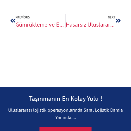
PREVIOUS
NEXT
Gümrükleme ve Evrak İşlemleri Dahil Anahtar Teslim Nakliyat
Hasarsız Uluslararası Ev Taşıma Garantisi
Taşınmanın En Kolay Yolu !
Uluslararası lojistik operasyonlarında Saral Lojistik Damia
Yanında....