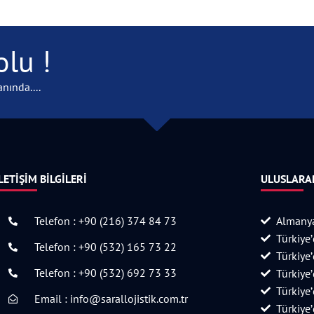
lu !
nında....
LETIŞIM BILGILERI
ULUSLARAR
Telefon : +90 (216) 374 84 73
Almanya
Türkiye
Telefon : +90 (532) 165 73 22
Türkiye
Telefon : +90 (532) 692 73 33
Türkiye
Türkiye
Email : info@sarallojistik.com.tr
Türkiye