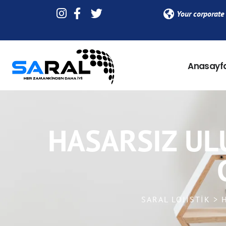
Your corporate 
Anasayf
HASARSIZ UL
SARAL LOJISTIK >