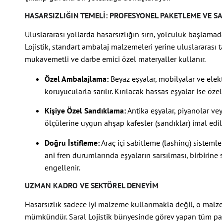
HASARSIZLIĞIN TEMELI: PROFESYONEL PAKETLEME VE S
Uluslararası yollarda hasarsızlığın sırrı, yolculuk başlama
Lojistik, standart ambalaj malzemeleri yerine uluslararası 
mukavemetli ve darbe emici özel materyaller kullanır.
Özel Ambalajlama:
Beyaz eşyalar, mobilyalar ve elekt
koruyucularla sarılır. Kırılacak hassas eşyalar ise öze
Kişiye Özel Sandıklama:
Antika eşyalar, piyanolar vey
ölçülerine uygun ahşap kafesler (sandıklar) imal edili
Doğru İstifleme:
Araç içi sabitleme (lashing) sisteml
ani fren durumlarında eşyaların sarsılması, birbirin
engellenir.
UZMAN KADRO VE SEKTÖREL DENEYIM
Hasarsızlık sadece iyi malzeme kullanmakla değil, o mal
mümkündür. Saral Lojistik bünyesinde görev yapan tüm pak