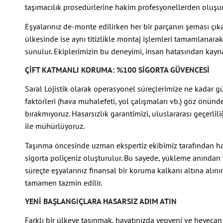
taşımacılık prosedürlerine hakim profesyonellerden oluşur
Eşyalarınız de-monte edilirken her bir parçanın şeması çıkarıl
ülkesinde ise aynı titizlikle montaj işlemleri tamamlanarak
sunulur. Ekiplerimizin bu deneyimi, insan hatasından kayna
ÇIFT KATMANLI KORUMA: %100 SIGORTA GÜVENCESI
Saral Lojistik olarak operasyonel süreçlerimize ne kadar gü
faktörleri (hava muhalefeti, yol çalışmaları vb.) göz önün
bırakmıyoruz. Hasarsızlık garantimizi, uluslararası geçerlil
ile mühürlüyoruz.
Taşınma öncesinde uzman ekspertiz ekibimiz tarafından ha
sigorta poliçeniz oluşturulur. Bu sayede, yükleme anından
süreçte eşyalarınız finansal bir koruma kalkanı altına alını
tamamen tazmin edilir.
YENI BAŞLANGIÇLARA HASARSIZ ADIM ATIN
Farklı bir ülkeye taşınmak, hayatınızda yepyeni ve heyecan v