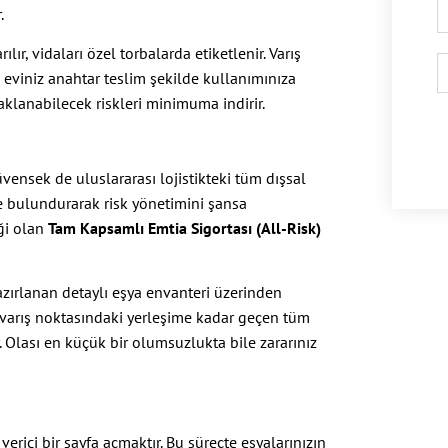
.
ır, vidaları özel torbalarda etiketlenir. Varış
 eviniz anahtar teslim şekilde kullanımınıza
klanabilecek riskleri minimuma indirir.
vensek de uluslararası lojistikteki tüm dışsal
de bulundurarak risk yönetimini şansa
iği olan
Tam Kapsamlı Emtia Sigortası (All-Risk)
zırlanan detaylı eşya envanteri üzerinden
 varış noktasındaki yerleşime kadar geçen tüm
r. Olası en küçük bir olumsuzlukta bile zararınız
erici bir sayfa açmaktır. Bu süreçte eşyalarınızın