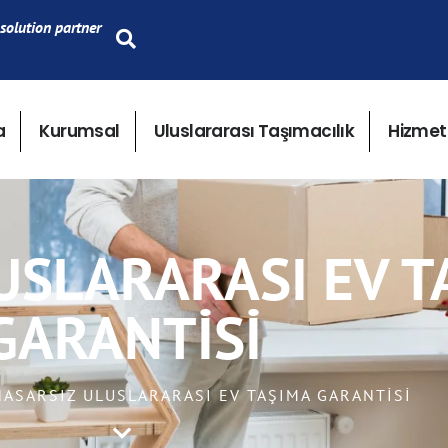
solution partner
a
Kurumsal
Uluslararası Taşımacılık
Hizmet
USLARARASI EV T
GARANTISI
 HASARSIZ ULUSLARARASI EV TAŞIMA GARANTISI