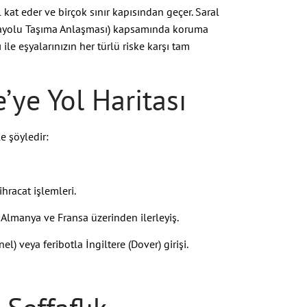
l kat eder ve birçok sınır kapısından geçer. Saral
rayolu Taşıma Anlaşması) kapsamında koruma
ı ile eşyalarınızın her türlü riske karşı tam
e’ye Yol Haritası
le şöyledir:
racat işlemleri.
, Almanya ve Fransa üzerinden ilerleyiş.
l) veya feribotla İngiltere (Dover) girişi.