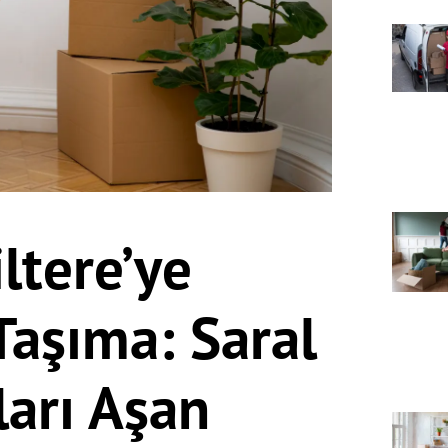
ltere’ye
Taşıma: Saral
rları Aşan