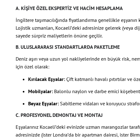
A. KIŞIYE ÖZEL EKSPERTIZ VE HACIM HESAPLAMA
İngiltere taşımacılığında fiyatlandırma genellikle eşyanın 
Lojistik uzmanları, Kocaeli’deki adresinize gelerek (veya diji
sayede sürpriz maliyetlerin önüne geçilir.
B. ULUSLARARASI STANDARTLARDA PAKETLEME
Deniz aşırı veya uzun yol nakliyelerinde en büyük risk, nem v
için özel olarak:
Kırılacak Eşyalar:
Çift katmanlı havalı pıtırtılar ve öz
Mobilyalar:
Balonlu naylon ve darbe emici köşebentl
Beyaz Eşyalar:
Sabitleme vidaları ve koruyucu straforl
C. PROFESYONEL DEMONTAJ VE MONTAJ
Eşyalarınız Kocaeli’deki evinizde uzman marangozlar tarafı
adresinizde (ister Londra’da bir apartman dairesi, ister Birm