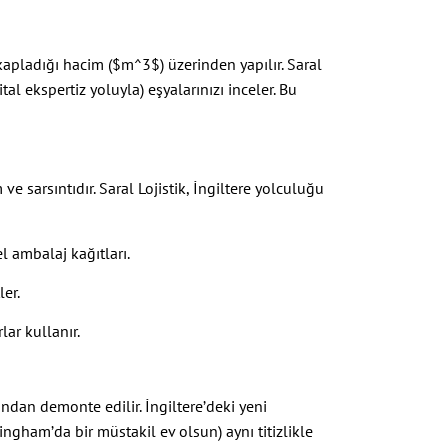
kapladığı hacim (
$m^3$
) üzerinden yapılır. Saral
tal ekspertiz yoluyla) eşyalarınızı inceler. Bu
e sarsıntıdır. Saral Lojistik, İngiltere yolculuğu
el ambalaj kağıtları.
er.
ar kullanır.
ndan demonte edilir. İngiltere’deki yeni
ingham’da bir müstakil ev olsun) aynı titizlikle