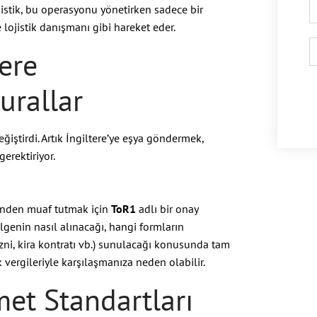
ojistik, bu operasyonu yönetirken sadece bir
lojistik danışmanı gibi hareket eder.
tere
urallar
ğiştirdi. Artık İngiltere’ye eşya göndermek,
erektiriyor.
isinden muaf tutmak için
ToR1
adlı bir onay
elgenin nasıl alınacağı, hangi formların
zni, kira kontratı vb.) sunulacağı konusunda tam
 vergileriyle karşılaşmanıza neden olabilir.
zmet Standartları