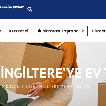
solution partner
a
Kurumsal
Uluslararası Taşımacılık
Hizmet
İNGILTERE’YE EV
K > KOCAELI’NDEN İNGILTERE’YE EV TAŞIMA