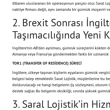
itibaren uluslararası bir operasyonun parçası olur. Saral L
nakliye firması değil, aynı zamanda bir gümrük müşaviri ve 
2. Brexit Sonrası İngil
Taşımacılığında Yeni K
İngiltere’nin AB’den ayrılması, gümrük süreçlerini kökten de
Almanya veya Fransa’ya göndermekten farklı bir uzmanlık g
TOR1 (TRANSFER OF RESIDENCE) SÜRECI
İngiltere, ülkeye taşınan kişilerin eşyalarını gümrük verg
belgesi talep etmektedir. Saral Lojistik, müşterilerine bu b
doldurulacağı ve hangi belgelerin (iş sözleşmesi, oturum i
destek sağlar. Bu belgenin eksikliği, sınırda yüksek gümrük
3. Saral Lojistik’in Hi