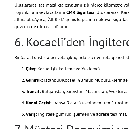
Uluslararası taşımacılıkta eşyalarınız binlerce kilometre yo
Lojistik, tüm sevkiyatlarını
CMR Sigortası
(Uluslararası Ka
altına alır. Ayrıca, “All Risk” geniş kapsamlı nakliyat sigortas
güvencede olması sağlanır.
6. Kocaeli’den İngilter
Bir Saral Lojistik aracı yola çıktığında izlenen rota genellik
Çıkış:
Kocaeli (Paketleme ve Yükleme)
Gümrük:
İstanbul/Kocaeli Gümrük Müdürlüklerinde ih
Transit:
Bulgaristan, Sırbistan, Macaristan, Avusturya
Kanal Geçişi:
Fransa (Calais) üzerinden tren (Eurotunne
Varış:
İngiltere gümrük işlemleri ve adrese teslimat.