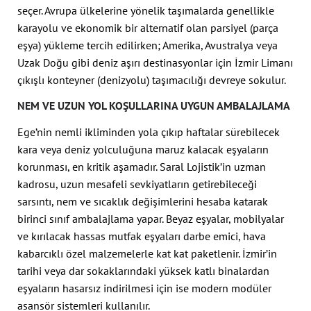
seçer. Avrupa ülkelerine yönelik taşımalarda genellikle
karayolu ve ekonomik bir alternatif olan parsiyel (parça
eşya) yükleme tercih edilirken; Amerika, Avustralya veya
Uzak Doğu gibi deniz aşırı destinasyonlar için İzmir Limanı
çıkışlı konteyner (denizyolu) taşımacılığı devreye sokulur.
NEM VE UZUN YOL KOŞULLARINA UYGUN AMBALAJLAMA
Ege’nin nemli ikliminden yola çıkıp haftalar sürebilecek
kara veya deniz yolculuğuna maruz kalacak eşyaların
korunması, en kritik aşamadır. Saral Lojistik’in uzman
kadrosu, uzun mesafeli sevkiyatların getirebileceği
sarsıntı, nem ve sıcaklık değişimlerini hesaba katarak
birinci sınıf ambalajlama yapar. Beyaz eşyalar, mobilyalar
ve kırılacak hassas mutfak eşyaları darbe emici, hava
kabarcıklı özel malzemelerle kat kat paketlenir. İzmir’in
tarihi veya dar sokaklarındaki yüksek katlı binalardan
eşyaların hasarsız indirilmesi için ise modern modüler
asansör sistemleri kullanılır.