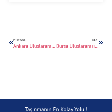
PREVIOUS
NEXT
Ankara Uluslararası Eşya Taşıma: Başkentten Avrupa’ya Lojistik
Bursa Uluslararası Ev Taşıma Hizmeti
Taşınmanın En Kolay Yolu !