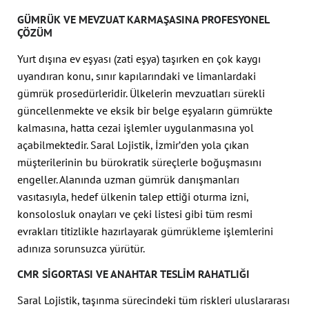
GÜMRÜK VE MEVZUAT KARMAŞASINA PROFESYONEL
ÇÖZÜM
Yurt dışına ev eşyası (zati eşya) taşırken en çok kaygı
uyandıran konu, sınır kapılarındaki ve limanlardaki
gümrük prosedürleridir. Ülkelerin mevzuatları sürekli
güncellenmekte ve eksik bir belge eşyaların gümrükte
kalmasına, hatta cezai işlemler uygulanmasına yol
açabilmektedir. Saral Lojistik, İzmir’den yola çıkan
müşterilerinin bu bürokratik süreçlerle boğuşmasını
engeller. Alanında uzman gümrük danışmanları
vasıtasıyla, hedef ülkenin talep ettiği oturma izni,
konsolosluk onayları ve çeki listesi gibi tüm resmi
evrakları titizlikle hazırlayarak gümrükleme işlemlerini
adınıza sorunsuzca yürütür.
CMR SIGORTASI VE ANAHTAR TESLIM RAHATLIĞI
Saral Lojistik, taşınma sürecindeki tüm riskleri uluslararası