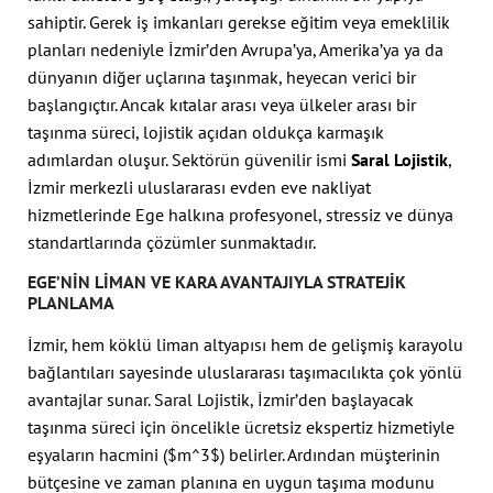
sahiptir. Gerek iş imkanları gerekse eğitim veya emeklilik
planları nedeniyle İzmir’den Avrupa’ya, Amerika’ya ya da
dünyanın diğer uçlarına taşınmak, heyecan verici bir
başlangıçtır. Ancak kıtalar arası veya ülkeler arası bir
taşınma süreci, lojistik açıdan oldukça karmaşık
adımlardan oluşur. Sektörün güvenilir ismi
Saral Lojistik
,
İzmir merkezli uluslararası evden eve nakliyat
hizmetlerinde Ege halkına profesyonel, stressiz ve dünya
standartlarında çözümler sunmaktadır.
EGE’NIN LIMAN VE KARA AVANTAJIYLA STRATEJIK
PLANLAMA
İzmir, hem köklü liman altyapısı hem de gelişmiş karayolu
bağlantıları sayesinde uluslararası taşımacılıkta çok yönlü
avantajlar sunar. Saral Lojistik, İzmir’den başlayacak
taşınma süreci için öncelikle ücretsiz ekspertiz hizmetiyle
eşyaların hacmini (
$m^3$
) belirler. Ardından müşterinin
bütçesine ve zaman planına en uygun taşıma modunu