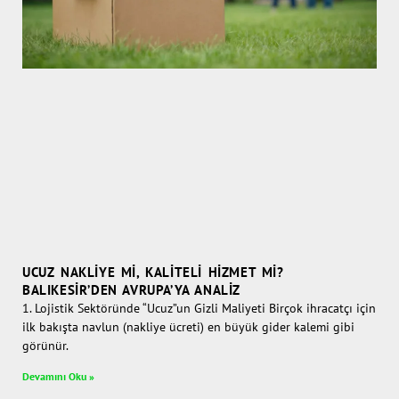
UCUZ NAKLIYE MI, KALITELI HIZMET MI?
BALIKESIR’DEN AVRUPA’YA ANALIZ
1. Lojistik Sektöründe “Ucuz”un Gizli Maliyeti Birçok ihracatçı için
ilk bakışta navlun (nakliye ücreti) en büyük gider kalemi gibi
görünür.
Devamını Oku »