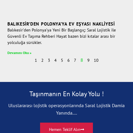
BALIKESIR’DEN POLONYA’YA EV EŞYASI NAKLIYESI
Balıkesir’den Polonya’ya Yeni Bir Başlangıç: Saral Lojistik ile
Güvenli Ev Taşıma Rehberi Hayat bazen bizi kıtalar arası bir
yolculuğa sürükler.
Devamını Oku »
8
1
2
3
4
5
6
7
9
10
Taşınmanın En Kolay Yolu !
Uluslararası lojistik operasyonlarında Saral Lojistik Damia
Yanında....
Hemen Teklif Alın