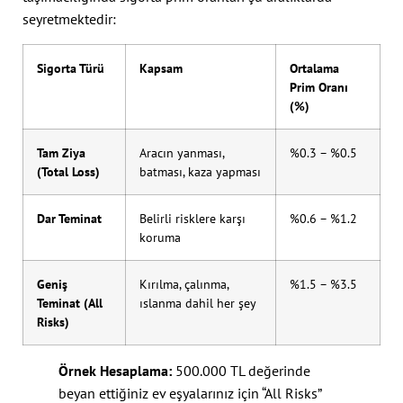
seyretmektedir:
Sigorta Türü
Kapsam
Ortalama
Prim Oranı
(%)
Tam Ziya
Aracın yanması,
%0.3 – %0.5
(Total Loss)
batması, kaza yapması
Dar Teminat
Belirli risklere karşı
%0.6 – %1.2
koruma
Geniş
Kırılma, çalınma,
%1.5 – %3.5
Teminat (All
ıslanma dahil her şey
Risks)
Örnek Hesaplama:
500.000 TL değerinde
beyan ettiğiniz ev eşyalarınız için “All Risks”