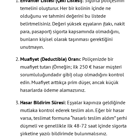
Envanter Listesi (Çeki Listesi):
Sigorta poliçesinin
temelini oluşturur. Her bir kolinin içinde ne
olduğunu ve tahmini değerini bu listede
belirtmelisiniz. Değeri yüksek eşyaların (takı, nakit
para, pasaport) sigorta kapsamında olmadığını,
bunların kişisel olarak taşınması gerektiğini
unutmayın.
Muafiyet (Deductible) Oranı:
Poliçenizde bir
muafiyet tutarı (Örneğin; ilk 250 € hasar müşteri
sorumluluğundadır gibi) olup olmadığını kontrol
edin. Muafiyet arttıkça prim düşer, ancak küçük
hasarlarda ödeme alamazsınız.
Hasar Bildirim Süresi:
Eşyalar kapınıza geldiğinde
mutlaka kontrol ederek teslim alın. Eğer bir hasar
varsa, teslimat formuna “hasarlı teslim aldım” şerhi
düşmeli ve genellikle ilk 48-72 saat içinde sigorta
şirketine yazılı bildirimde bulunmalısınız.