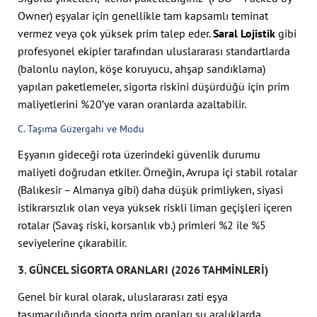
Owner) eşyalar için genellikle tam kapsamlı teminat
vermez veya çok yüksek prim talep eder.
Saral Lojistik
gibi
profesyonel ekipler tarafından uluslararası standartlarda
(balonlu naylon, köşe koruyucu, ahşap sandıklama)
yapılan paketlemeler, sigorta riskini düşürdüğü için prim
maliyetlerini %20’ye varan oranlarda azaltabilir.
C. Taşıma Güzergahı ve Modu
Eşyanın gideceği rota üzerindeki güvenlik durumu
maliyeti doğrudan etkiler. Örneğin, Avrupa içi stabil rotalar
(Balıkesir – Almanya gibi) daha düşük primliyken, siyasi
istikrarsızlık olan veya yüksek riskli liman geçişleri içeren
rotalar (Savaş riski, korsanlık vb.) primleri %2 ile %5
seviyelerine çıkarabilir.
3. GÜNCEL SIGORTA ORANLARI (2026 TAHMINLERI)
Genel bir kural olarak, uluslararası zati eşya
taşımacılığında sigorta prim oranları şu aralıklarda