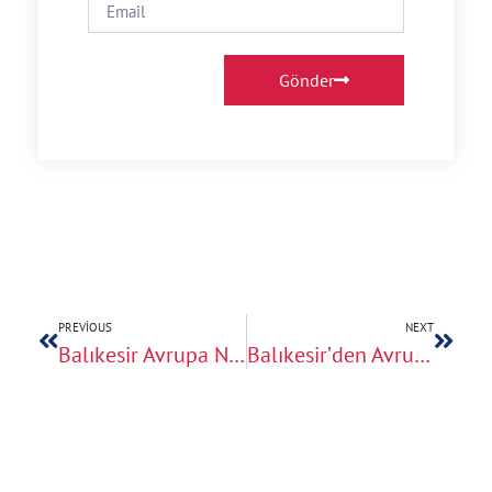
Gönder
PREVIOUS
NEXT
Balıkesir Avrupa Nakliye Teklifi Alırken Dikkat Edilecekler
Balıkesir’den Avrupa’ya Parça Eşya Taşıma Fiyat Avantajları