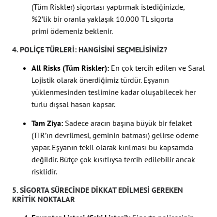
(Tüm Riskler) sigortası yaptırmak istediğinizde,
%2’lik bir oranla yaklaşık 10.000 TL sigorta
primi ödemeniz beklenir.
4. POLIÇE TÜRLERI: HANGISINI SEÇMELISINIZ?
All Risks (Tüm Riskler):
En çok tercih edilen ve Saral
Lojistik olarak önerdiğimiz türdür. Eşyanın
yüklenmesinden teslimine kadar oluşabilecek her
türlü dışsal hasarı kapsar.
Tam Ziya:
Sadece aracın başına büyük bir felaket
(TIR’ın devrilmesi, geminin batması) gelirse ödeme
yapar. Eşyanın tekil olarak kırılması bu kapsamda
değildir. Bütçe çok kısıtlıysa tercih edilebilir ancak
risklidir.
5. SIGORTA SÜRECINDE DIKKAT EDILMESI GEREKEN
KRITIK NOKTALAR