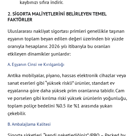
kaybınızı sıfıra indirir.
2. SIGORTA MALIYETLERINI BELIRLEYEN TEMEL
FAKTÖRLER
Uluslararası nakliyat sigortası primleri genellikle taşınan
eşyanın toplam beyan edilen değeri üzerinden bir yüzde
oranıyla hesaplanır. 2026 yılı itibarıyla bu oranları
etkileyen dinamikler şunlardır:
A. Eşyanın Cinsi ve Kırılganlığı
Antika mobilyalar, piyano, hassas elektronik cihazlar veya
sanat eserleri gibi “yüksek riskli” ürünler, standart ev
eşyalarına göre daha yüksek prim oranlarına tabidir. Cam
ve porselen gibi kırılma riski yüksek ürünlerin yoğunluğu,
toplam poliçe bedelini %0.5 ile %1 arasında yukarı
çekebilir.
B. Ambalajlama Kalitesi
Sigorta şirketleri, “kendi paketlediğiniz” (PBO – Packed by