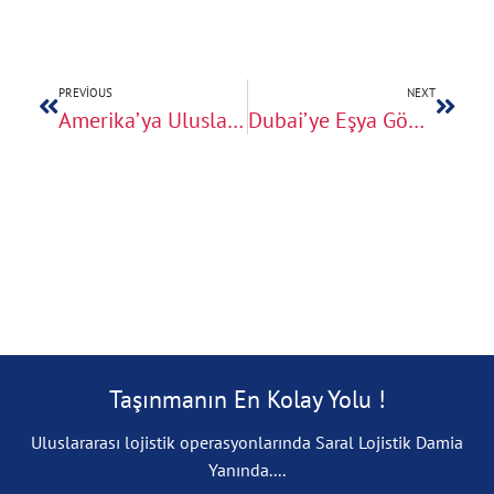
PREVIOUS
NEXT
Amerika’ya Uluslararası Zati Eşya Taşımacılığı Rehberi
Dubai’ye Eşya Gönderme: Türkiye’den Birleşik Arap Emirlikleri’ne Nakliye
Taşınmanın En Kolay Yolu !
Uluslararası lojistik operasyonlarında Saral Lojistik Damia
Yanında....