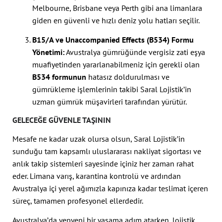
Melbourne, Brisbane veya Perth gibi ana limanlara
giden en güvenli ve hızlı deniz yolu hatları seçilir.
B15/A ve Unaccompanied Effects (B534) Formu
Yönetimi:
Avustralya gümrüğünde vergisiz zati eşya
muafiyetinden yararlanabilmeniz için gerekli olan
B534 formunun
hatasız doldurulması ve
gümrükleme işlemlerinin takibi Saral Lojistik’in
uzman gümrük müşavirleri tarafından yürütür.
GELECEĞE GÜVENLE TAŞININ
Mesafe ne kadar uzak olursa olsun, Saral Lojistik’in
sunduğu tam kapsamlı uluslararası nakliyat sigortası ve
anlık takip sistemleri sayesinde içiniz her zaman rahat
eder. Limana varış, karantina kontrolü ve ardından
Avustralya içi yerel ağımızla kapınıza kadar teslimat içeren
süreç, tamamen profesyonel ellerdedir.
Avustralya’da yepyeni bir yaşama adım atarken, lojistik