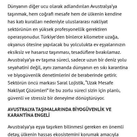
Dünyanın diğer ucu olarak adlandırılan Avustralya’ya
taşınmak, hem coğrafi mesafe hem de ülkenin kendine
has katı kuralları nedeniyle uluslararası nakliyat
sektörünün en yüksek profesyonellik gerektiren
operasyonudur. Türkiye’den binlerce kilometre uzağa,
okyanus ötesine yapılacak bu yolculukta ev eşyalarınızın
eksiksiz ve hasarsız taşınması, tesadüflere bırakılamaz.
Avustralya’ya ev taşıma süreci, sadece uzun bir deniz yolu
seyahatini değil, aynı zamanda dünyanın en sıkı karantina
ve biyogüvenlik denetimlerini de beraberinde getirir.
Sektörün öncü markası Saral Lojistik, “Uzak Mesafe
Nakliyat Çözümleri” ile bu zorlu süreci sizin için planlı,
güvenli ve stressiz bir deneyime dönüştürüyor.
AVUSTRALYA TAŞIMALARINDA BIYOGÜVENLIK VE
KARANTINA ENGELI
Avustralya’ya eşya taşırken bilinmesi gereken en önemli
detay, ülkenin hassas ekosistemini korumak amacıyla