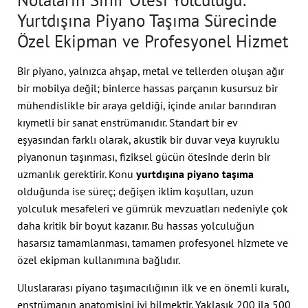
Notaların Sınır Ötesi Yolculuğu:
Yurtdışına Piyano Taşıma Sürecinde
Özel Ekipman ve Profesyonel Hizmet
Bir piyano, yalnızca ahşap, metal ve tellerden oluşan ağır
bir mobilya değil; binlerce hassas parçanın kusursuz bir
mühendislikle bir araya geldiği, içinde anılar barındıran
kıymetli bir sanat enstrümanıdır. Standart bir ev
eşyasından farklı olarak, akustik bir duvar veya kuyruklu
piyanonun taşınması, fiziksel gücün ötesinde derin bir
uzmanlık gerektirir. Konu
yurtdışına piyano taşıma
olduğunda ise süreç; değişen iklim koşulları, uzun
yolculuk mesafeleri ve gümrük mevzuatları nedeniyle çok
daha kritik bir boyut kazanır. Bu hassas yolculuğun
hasarsız tamamlanması, tamamen profesyonel hizmete ve
özel ekipman kullanımına bağlıdır.
Uluslararası piyano taşımacılığının ilk ve en önemli kuralı,
enstrümanın anatomisini iyi bilmektir. Yaklaşık 200 ila 500