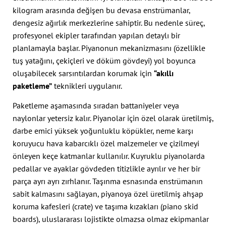
kilogram arasında değişen bu devasa enstrümanlar,
dengesiz ağırlık merkezlerine sahiptir. Bu nedenle süreç,
profesyonel ekipler tarafından yapılan detaylı bir
planlamayla başlar. Piyanonun mekanizmasını (özellikle
tuş yatağını, çekiçleri ve döküm gövdeyi) yol boyunca
oluşabilecek sarsıntılardan korumak için
“akıllı
paketleme”
teknikleri uygulanır.
Paketleme aşamasında sıradan battaniyeler veya
naylonlar yetersiz kalır. Piyanolar için özel olarak üretilmiş,
darbe emici yüksek yoğunluklu köpükler, neme karşı
koruyucu hava kabarcıklı özel malzemeler ve çizilmeyi
önleyen keçe katmanlar kullanılır. Kuyruklu piyanolarda
pedallar ve ayaklar gövdeden titizlikle ayrılır ve her bir
parça ayrı ayrı zırhlanır. Taşınma esnasında enstrümanın
sabit kalmasını sağlayan, piyanoya özel üretilmiş ahşap
koruma kafesleri (crate) ve taşıma kızakları (piano skid
boards), uluslararası lojistikte olmazsa olmaz ekipmanlar