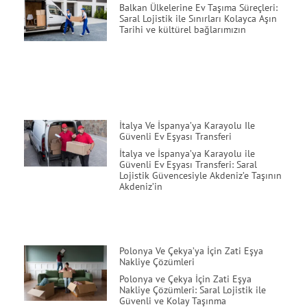
Balkan Ülkelerine Ev Taşıma Süreçleri:
Saral Lojistik ile Sınırları Kolayca Aşın
Tarihi ve kültürel bağlarımızın
İtalya Ve İspanya’ya Karayolu Ile
Güvenli Ev Eşyası Transferi
İtalya ve İspanya’ya Karayolu ile
Güvenli Ev Eşyası Transferi: Saral
Lojistik Güvencesiyle Akdeniz’e Taşının
Akdeniz’in
Polonya Ve Çekya’ya İçin Zati Eşya
Nakliye Çözümleri
Polonya ve Çekya İçin Zati Eşya
Nakliye Çözümleri: Saral Lojistik ile
Güvenli ve Kolay Taşınma