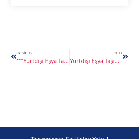
PREVIOUS
NEXT
**”Yurtdışı Eşya Taşıma Fiyatları 2024: Metreküp Hesaplama ile Uluslararası Nakliyatta En Uygun Seçenekler”**
Yurtdışı Eşya Taşıma Fiyatları 2024: Metreküp Hesabıyla En Uygun Uluslararası Nakliyat Seçenekleri