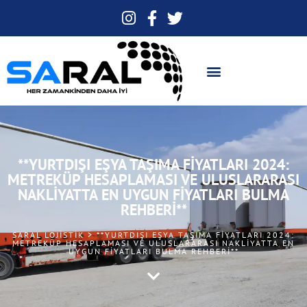
**YURTDIŞI EŞYA TAŞIMA FIYATLARI 2024:
METREKÜP HESAPLAMASI VE ULUSLARARASI
NAKLIYATTA EN UYGUN FIYATLARI BULMA
REHBERI**
SARAL LOJISTIK > **YURTDIŞI EŞYA TAŞIMA FIYATLARI 2024:
METREKÜP HESAPLAMASI VE ULUSLARARASI NAKLIYATTA EN
UYGUN FIYATLARI BULMA REHBERI**