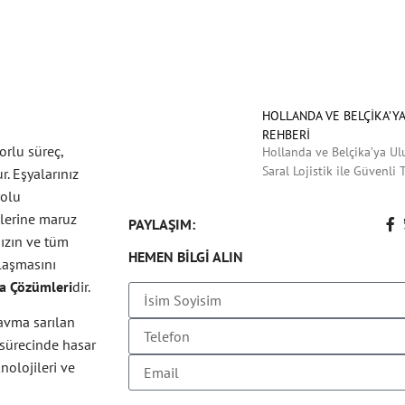
HOLLANDA VE BELÇIKA’YA
REHBERI
orlu süreç,
Hollanda ve Belçika’ya Ul
Saral Lojistik ile Güvenli
r. Eşyalarınız
yolu
klerine maruz
PAYLAŞIM:
nızın ve tüm
HEMEN BILGI ALIN
ulaşmasını
a Çözümleri
dir.
savma sarılan
 sürecinde hasar
nolojileri ve