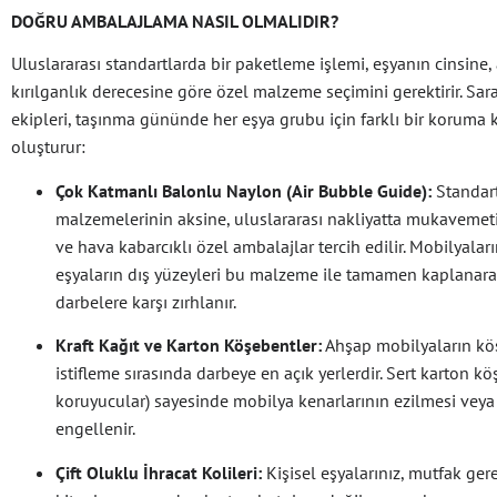
DOĞRU AMBALAJLAMA NASIL OLMALIDIR?
Uluslararası standartlarda bir paketleme işlemi, eşyanın cinsine, 
kırılganlık derecesine göre özel malzeme seçimini gerektirir. Sar
ekipleri, taşınma gününde her eşya grubu için farklı bir koruma 
oluşturur:
Çok Katmanlı Balonlu Naylon (Air Bubble Guide):
Standar
malzemelerinin aksine, uluslararası nakliyatta mukavemeti
ve hava kabarcıklı özel ambalajlar tercih edilir. Mobilyalar
eşyaların dış yüzeyleri bu malzeme ile tamamen kaplanara
darbelere karşı zırhlanır.
Kraft Kağıt ve Karton Köşebentler:
Ahşap mobilyaların köş
istifleme sırasında darbeye en açık yerlerdir. Sert karton k
koruyucular) sayesinde mobilya kenarlarının ezilmesi veya 
engellenir.
Çift Oluklu İhracat Kolileri:
Kişisel eşyalarınız, mutfak gere