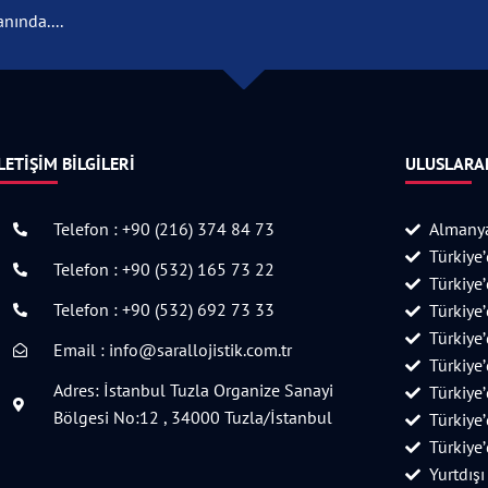
nında....
LETIŞIM BILGILERI
ULUSLARAR
Telefon : +90 (216) 374 84 73
Almanya
Türkiye
Telefon : +90 (532) 165 73 22
Türkiye
Telefon : +90 (532) 692 73 33
Türkiye
Türkiye
Email : info@sarallojistik.com.tr
Türkiye
Adres: İstanbul Tuzla Organize Sanayi
Türkiye
Bölgesi No:12 , 34000 Tuzla/İstanbul
Türkiye
Türkiye
Yurtdışı