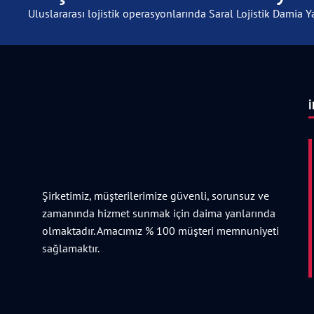
Uluslararası lojistik operasyonlarında Saral Lojistik Damia Ya
İ
Şirketimiz, müşterilerimize güvenli, sorunsuz ve
zamanında hizmet sunmak için daima yanlarında
olmaktadır. Amacımız % 100 müşteri memnuniyeti
sağlamaktır.