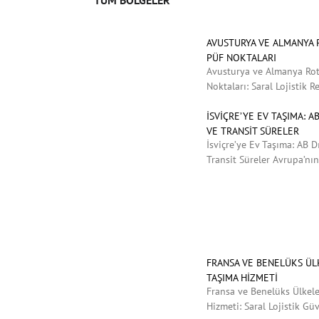
AVUSTURYA VE ALMANYA R
PÜF NOKTALARI
Avusturya ve Almanya Rota
Noktaları: Saral Lojistik 
İSVIÇRE’YE EV TAŞIMA: 
VE TRANSIT SÜRELER
İsviçre’ye Ev Taşıma: AB D
Transit Süreler Avrupa’nı
FRANSA VE BENELÜKS ÜLK
TAŞIMA HIZMETI
Fransa ve Benelüks Ülkele
Hizmeti: Saral Lojistik G