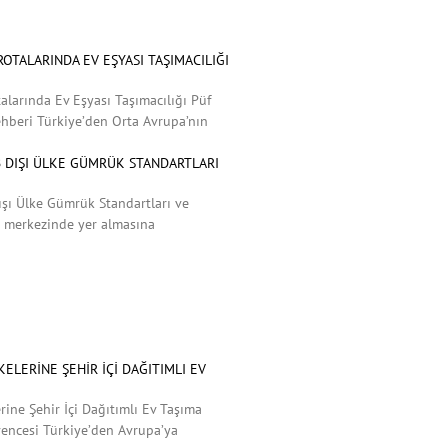
OTALARINDA EV EŞYASI TAŞIMACILIĞI
larında Ev Eşyası Taşımacılığı Püf
Rehberi Türkiye’den Orta Avrupa’nın
AB DIŞI ÜLKE GÜMRÜK STANDARTLARI
ışı Ülke Gümrük Standartları ve
n merkezinde yer almasına
ELERINE ŞEHIR İÇI DAĞITIMLI EV
rine Şehir İçi Dağıtımlı Ev Taşıma
üvencesi Türkiye’den Avrupa’ya