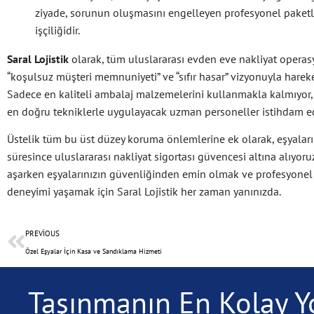
ziyade, sorunun oluşmasını engelleyen profesyonel pake
işçiliğidir.
Saral Lojistik
olarak, tüm uluslararası evden eve nakliyat opera
“koşulsuz müşteri memnuniyeti” ve “sıfır hasar” vizyonuyla hareke
Sadece en kaliteli ambalaj malzemelerini kullanmakla kalmıyor
en doğru tekniklerle uygulayacak uzman personeller istihdam e
Üstelik tüm bu üst düzey koruma önlemlerine ek olarak, eşyaları
süresince uluslararası nakliyat sigortası güvencesi altına alıyoruz.
aşarken eşyalarınızın güvenliğinden emin olmak ve profesyonel
deneyimi yaşamak için Saral Lojistik her zaman yanınızda.
PREVIOUS
Özel Eşyalar İçin Kasa ve Sandıklama Hizmeti
Taşınmanın En Kolay Yo