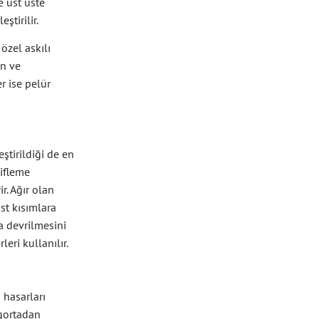
e üst üste
ştirilir.
 özel askılı
an ve
r ise pelür
ştirildiği de en
tifleme
r. Ağır olan
üst kısımlara
a devrilmesini
eri kullanılır.
 hasarları
igortadan