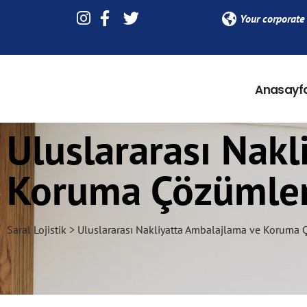
Your corporate 
Anasayf
Uluslararası Nak
Koruma Çözümler
Saral Lojistik > Uluslararası Nakliyatta Ambalajlama ve Koruma 