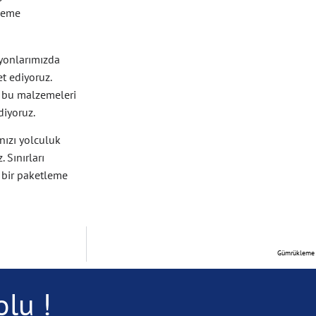
tleme
syonlarımızda
t ediyoruz.
, bu malzemeleri
diyoruz.
nızı yolculuk
 Sınırları
 bir paketleme
Gümrükleme v
lu !