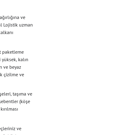
ağırlığına ve
al Lojistik uzman
kalkanı
t paketleme
 yüksek, kalın
ın ve beyaz
k çizilme ve
eleri, taşıma ve
öşebentler (köşe
kırılması
çleriniz ve