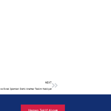
NEXT
e Evrak İşlemleri Dahil Anahtar Teslim Nakliyat
Hemen Teklif Alın