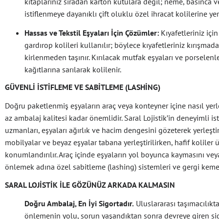
kitaplarınız sıradan karton kutulara değil; neme, basınca v
istiflenmeye dayanıklı çift oluklu özel ihracat kolilerine yerle
Hassas ve Tekstil Eşyaları İçin Çözümler:
Kıyafetleriniz için
gardırop kolileri kullanılır; böylece kıyafetleriniz kırışmad
kirlenmeden taşınır. Kırılacak mutfak eşyaları ve porselenle
kağıtlarına sarılarak kolilenir.
GÜVENLI İSTIFLEME VE SABITLEME (LASHING)
Doğru paketlenmiş eşyaların araç veya konteyner içine nasıl yerle
az ambalaj kalitesi kadar önemlidir. Saral Lojistik’in deneyimli is
uzmanları, eşyaları ağırlık ve hacim dengesini gözeterek yerleştiri
mobilyalar ve beyaz eşyalar tabana yerleştirilirken, hafif koliler 
konumlandırılır. Araç içinde eşyaların yol boyunca kaymasını vey
önlemek adına özel sabitleme (lashing) sistemleri ve gergi kemerl
SARAL LOJISTIK ILE GÖZÜNÜZ ARKADA KALMASIN
Doğru Ambalaj, En İyi Sigortadır.
Uluslararası taşımacılıkta
önlemenin yolu, sorun yaşandıktan sonra devreye giren s