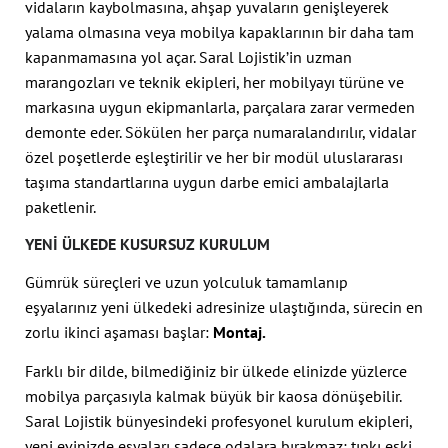
vidaların kaybolmasına, ahşap yuvaların genişleyerek
yalama olmasına veya mobilya kapaklarının bir daha tam
kapanmamasına yol açar. Saral Lojistik’in uzman
marangozları ve teknik ekipleri, her mobilyayı türüne ve
markasına uygun ekipmanlarla, parçalara zarar vermeden
demonte eder. Sökülen her parça numaralandırılır, vidalar
özel poşetlerde eşleştirilir ve her bir modül uluslararası
taşıma standartlarına uygun darbe emici ambalajlarla
paketlenir.
YENI ÜLKEDE KUSURSUZ KURULUM
Gümrük süreçleri ve uzun yolculuk tamamlanıp
eşyalarınız yeni ülkedeki adresinize ulaştığında, sürecin en
zorlu ikinci aşaması başlar:
Montaj.
Farklı bir dilde, bilmediğiniz bir ülkede elinizde yüzlerce
mobilya parçasıyla kalmak büyük bir kaosa dönüşebilir.
Saral Lojistik bünyesindeki profesyonel kurulum ekipleri,
yeni evinizde eşyaları sadece odalara bırakmaz; tıpkı eski