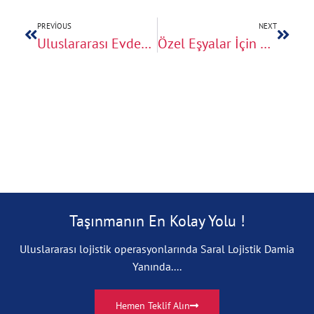
PREVIOUS
NEXT
Uluslararası Evden Eve Nakliyatta Kapıdan Kapıya Teslimat Nedir?
Özel Eşyalar İçin Kasa ve Sandıklama Hizmeti
Taşınmanın En Kolay Yolu !
Uluslararası lojistik operasyonlarında Saral Lojistik Damia
Yanında....
Hemen Teklif Alın