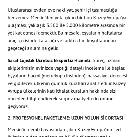
Uluslararası evden eve nakliyat, şehir içi taşımacılığa
benzemez. Mersin’den yola çıkan bir tırın Kuzey Avrupa’ya
ulaşması, yaklaşık 3.500 ile 5.000 kilometre arasında bir
yol kat etmesi demektir. Bu mesafe, eşyaların haftalarca
araç içerisinde kalacağı ve farklı iklim koşullarından
geçeceği anlamına gelir.
Saral Lojistik Ücretsiz Ekspertiz Hizmeti:
Süreç, uzman
ekiplerimizin evinizde yaptığı detaylı inceleme ile başlar.
Eşyaların hacmi (metreküp cinsinden), hassasiyet derecesi
ve gidilecek ülkenin gümrük kuralları analiz edilir. Kuzey
Avrupa ülkelerinin katı ithalat kuralları hakkında sizi
önceden bilgilendirerek sürpriz maliyetlerin önüne
geçiyoruz.
2. PROFESYONEL PAKETLEME: UZUN YOLUN SIGORTASI
Mersin’in nemli havasından çıkıp Kuzey Avrupa’nın sert
iklimine giden eşyaların en büyük düşmanı yanlış