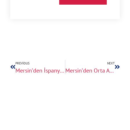
PREVIOUS
NEXT
Mersin’den İspanya Ve Portekiz’e Ev Taşıma
Mersin’den Orta Avrupa’ya Ev Taşıma