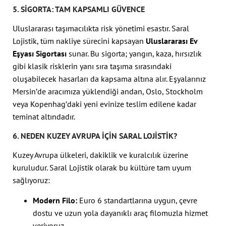
5. SIGORTA: TAM KAPSAMLI GÜVENCE
Uluslararası taşımacılıkta risk yönetimi esastır. Saral
Lojistik, tüm nakliye sürecini kapsayan
Uluslararası Ev
Eşyası Sigortası
sunar. Bu sigorta; yangın, kaza, hırsızlık
gibi klasik risklerin yanı sıra taşıma sırasındaki
oluşabilecek hasarları da kapsama altına alır. Eşyalarınız
Mersin’de aracımıza yüklendiği andan, Oslo, Stockholm
veya Kopenhag’daki yeni evinize teslim edilene kadar
teminat altındadır.
6. NEDEN KUZEY AVRUPA İÇIN SARAL LOJISTIK?
Kuzey Avrupa ülkeleri, dakiklik ve kuralcılık üzerine
kuruludur. Saral Lojistik olarak bu kültüre tam uyum
sağlıyoruz:
Modern Filo:
Euro 6 standartlarına uygun, çevre
dostu ve uzun yola dayanıklı araç filomuzla hizmet
veriyoruz.