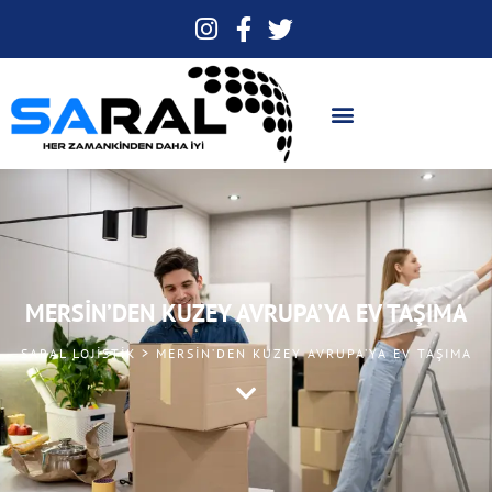
MERSIN’DEN KUZEY AVRUPA’YA EV TAŞIMA
SARAL LOJISTIK > MERSIN’DEN KUZEY AVRUPA’YA EV TAŞIMA