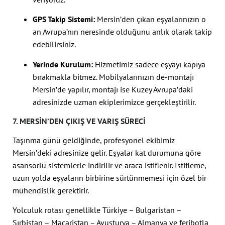
GPS Takip Sistemi:
Mersin’den çıkan eşyalarınızın o
an Avrupa’nın neresinde olduğunu anlık olarak takip
edebilirsiniz.
Yerinde Kurulum:
Hizmetimiz sadece eşyayı kapıya
bırakmakla bitmez. Mobilyalarınızın de-montajı
Mersin’de yapılır, montajı ise Kuzey Avrupa’daki
adresinizde uzman ekiplerimizce gerçekleştirilir.
7. MERSIN’DEN ÇIKIŞ VE VARIŞ SÜRECI
Taşınma günü geldiğinde, profesyonel ekibimiz
Mersin’deki adresinize gelir. Eşyalar kat durumuna göre
asansörlü sistemlerle indirilir ve araca istiflenir. İstifleme,
uzun yolda eşyaların birbirine sürtünmemesi için özel bir
mühendislik gerektirir.
Yolculuk rotası genellikle Türkiye – Bulgaristan –
Sırbistan – Macaristan – Avusturya – Almanya ve feribotla