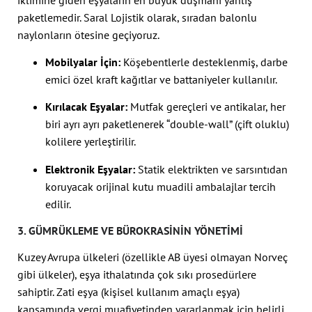
paketlemedir. Saral Lojistik olarak, sıradan balonlu
naylonların ötesine geçiyoruz.
Mobilyalar İçin:
Köşebentlerle desteklenmiş, darbe
emici özel kraft kağıtlar ve battaniyeler kullanılır.
Kırılacak Eşyalar:
Mutfak gereçleri ve antikalar, her
biri ayrı ayrı paketlenerek “double-wall” (çift oluklu)
kolilere yerleştirilir.
Elektronik Eşyalar:
Statik elektrikten ve sarsıntıdan
koruyacak orijinal kutu muadili ambalajlar tercih
edilir.
3. GÜMRÜKLEME VE BÜROKRASININ YÖNETIMI
Kuzey Avrupa ülkeleri (özellikle AB üyesi olmayan Norveç
gibi ülkeler), eşya ithalatında çok sıkı prosedürlere
sahiptir. Zati eşya (kişisel kullanım amaçlı eşya)
kapsamında vergi muafiyetinden yararlanmak için belirli