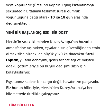
veya köprülerle (Öresund Köprüsü gibi) İskandinavya
şeklindedir. Ortalama teslimat süresi gümrük
yoğunluğuna bağlı olarak
10 ile 18 gün
arasında
değişmektedir.
YENI BIR BAŞLANGIÇ, ESKI BIR DOST
Mersin’in sıcak ikliminden Kuzey Avrupa’nın huzurlu
atmosferine taşınırken, eşyalarınızın güvenliğinden emin
olmak zihninizdeki en büyük yükü kaldıracaktır.
Saral
Lojistik
, yılların deneyimi, geniş acente ağı ve müşteri
odaklı çözümleriyle bu büyük değişimi sizin için
kolaylaştırıyor.
Eşyalarınız sadece bir kargo değil, hayatınızın parçasıdır.
Biz bunun bilinciyle, Mersin’den Kuzey Avrupa’ya her
kilometrede titizlikle çalışıyoruz.
TÜM BÖLGELER