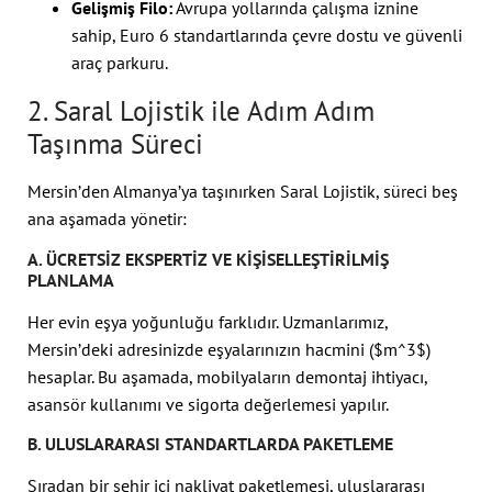
Gelişmiş Filo:
Avrupa yollarında çalışma iznine
sahip, Euro 6 standartlarında çevre dostu ve güvenli
araç parkuru.
2. Saral Lojistik ile Adım Adım
Taşınma Süreci
Mersin’den Almanya’ya taşınırken Saral Lojistik, süreci beş
ana aşamada yönetir:
A. ÜCRETSIZ EKSPERTIZ VE KIŞISELLEŞTIRILMIŞ
PLANLAMA
Her evin eşya yoğunluğu farklıdır. Uzmanlarımız,
Mersin’deki adresinizde eşyalarınızın hacmini (
$m^3$
)
hesaplar. Bu aşamada, mobilyaların demontaj ihtiyacı,
asansör kullanımı ve sigorta değerlemesi yapılır.
B. ULUSLARARASI STANDARTLARDA PAKETLEME
Sıradan bir şehir içi nakliyat paketlemesi, uluslararası