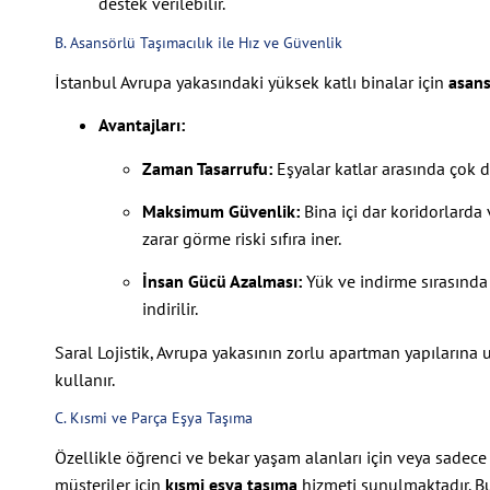
destek verilebilir.
B. Asansörlü Taşımacılık ile Hız ve Güvenlik
İstanbul Avrupa yakasındaki yüksek katlı binalar için
asans
Avantajları:
Zaman Tasarrufu:
Eşyalar katlar arasında çok da
Maksimum Güvenlik:
Bina içi dar koridorlard
zarar görme riski sıfıra iner.
İnsan Gücü Azalması:
Yük ve indirme sırasında 
indirilir.
Saral Lojistik, Avrupa yakasının zorlu apartman yapılarına
kullanır.
C. Kısmi ve Parça Eşya Taşıma
Özellikle öğrenci ve bekar yaşam alanları için veya sadece
müşteriler için
kısmi eşya taşıma
hizmeti sunulmaktadır. B