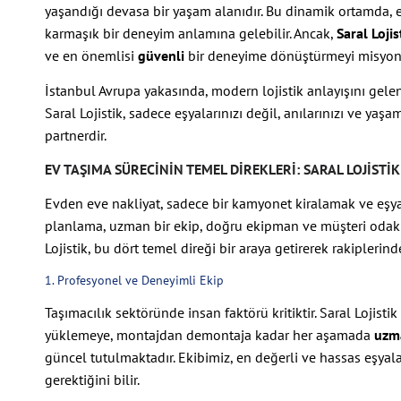
yaşandığı devasa bir yaşam alanıdır. Bu dinamik ortamda, ev
karmaşık bir deneyim anlamına gelebilir. Ancak,
Saral Lojis
ve en önemlisi
güvenli
bir deneyime dönüştürmeyi misyon
İstanbul Avrupa yakasında, modern lojistik anlayışını gele
Saral Lojistik, sadece eşyalarınızı değil, anılarınızı ve yaş
partnerdir.
EV TAŞIMA SÜRECININ TEMEL DIREKLERI: SARAL LOJISTIK
Evden eve nakliyat, sadece bir kamyonet kiralamak ve eşyala
planlama, uzman bir ekip, doğru ekipman ve müşteri odaklı 
Lojistik, bu dört temel direği bir araya getirerek rakiplerinde
1. Profesyonel ve Deneyimli Ekip
Taşımacılık sektöründe insan faktörü kritiktir. Saral Loji
yüklemeye, montajdan demontaja kadar her aşamada
uzm
güncel tutulmaktadır. Ekibimiz, en değerli ve hassas eşyal
gerektiğini bilir.