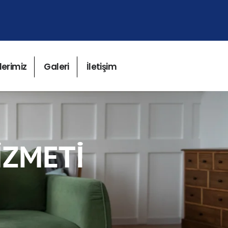
lerimiz
Galeri
İletişim
IZMETI