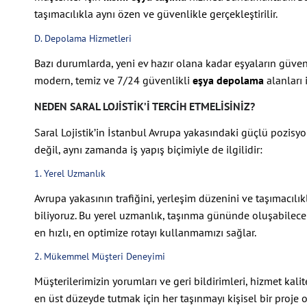
taşımacılıkla aynı özen ve güvenlikle gerçekleştirilir.
D. Depolama Hizmetleri
Bazı durumlarda, yeni ev hazır olana kadar eşyaların güvenli
modern, temiz ve 7/24 güvenlikli
eşya depolama
alanları 
NEDEN SARAL LOJISTIK’I TERCIH ETMELISINIZ?
Saral Lojistik’in İstanbul Avrupa yakasındaki güçlü pozisyo
değil, aynı zamanda iş yapış biçimiyle de ilgilidir:
1. Yerel Uzmanlık
Avrupa yakasının trafiğini, yerleşim düzenini ve taşımacılıkla
biliyoruz. Bu yerel uzmanlık, taşınma gününde oluşabilece
en hızlı, en optimize rotayı kullanmamızı sağlar.
2. Mükemmel Müşteri Deneyimi
Müşterilerimizin yorumları ve geri bildirimleri, hizmet kal
en üst düzeyde tutmak için her taşınmayı kişisel bir proje ol