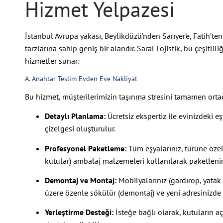
Hizmet Yelpazesi
İstanbul Avrupa yakası, Beylikdüzü’nden Sarıyer’e, Fatih’te
tarzlarına sahip geniş bir alandır. Saral Lojistik, bu çeşitl
hizmetler sunar:
A. Anahtar Teslim Evden Eve Nakliyat
Bu hizmet, müşterilerimizin taşınma stresini tamamen ortad
Detaylı Planlama:
Ücretsiz ekspertiz ile evinizdeki e
çizelgesi oluşturulur.
Profesyonel Paketleme:
Tüm eşyalarınız, türüne özel 
kutular) ambalaj malzemeleri kullanılarak paketlenir.
Demontaj ve Montaj:
Mobilyalarınız (gardırop, yatak 
üzere özenle sökülür (demontaj) ve yeni adresinizde o
Yerleştirme Desteği:
İsteğe bağlı olarak, kutuların a