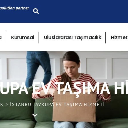
solution partner
a
Kurumsal
Uluslararası Taşımacılık
Hizmet
UPA EV TAŞIMA H
IK > İSTANBUL AVRUPA EV TAŞIMA HIZMETI