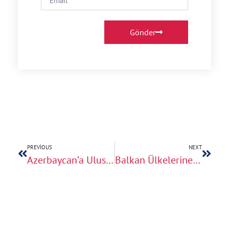
Gönder
PREVIOUS
NEXT
Azerbaycan’a Uluslararası Nakliyat: Komşu Ülke Taşımacılığı
Balkan Ülkelerine Ev Taşıma: Sırbistan, Bosna, Makedonya Nakliyat