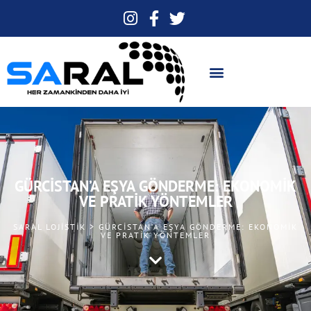
GÜRCISTAN’A EŞYA GÖNDERME: EKONOMIK
VE PRATIK YÖNTEMLER
SARAL LOJISTIK > GÜRCISTAN’A EŞYA GÖNDERME: EKONOMIK
VE PRATIK YÖNTEMLER