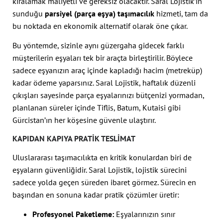
kiralamak maliyetli ve gereksiz olacaktır. Saral Lojistik’in
sunduğu
parsiyel (parça eşya) taşımacılık
hizmeti, tam da
bu noktada en ekonomik alternatif olarak öne çıkar.
Bu yöntemde, sizinle aynı güzergaha gidecek farklı
müşterilerin eşyaları tek bir araçta birleştirilir. Böylece
sadece eşyanızın araç içinde kapladığı hacim (metreküp)
kadar ödeme yaparsınız. Saral Lojistik, haftalık düzenli
çıkışları sayesinde parça eşyalarınızı bütçenizi yormadan,
planlanan süreler içinde Tiflis, Batum, Kutaisi gibi
Gürcistan’ın her köşesine güvenle ulaştırır.
KAPIDAN KAPIYA PRATIK TESLIMAT
Uluslararası taşımacılıkta en kritik konulardan biri de
eşyaların güvenliğidir. Saral Lojistik, lojistik sürecini
sadece yolda geçen süreden ibaret görmez. Sürecin en
başından en sonuna kadar pratik çözümler üretir:
Profesyonel Paketleme:
Eşyalarınızın sınır