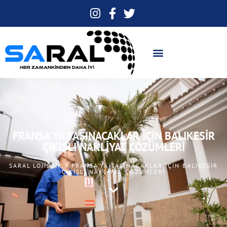
FRANSA’YA TAŞINACAKLAR İÇIN BALIKESIR
ÇIKIŞLI NAKLIYAT ÇÖZÜMLERI
SARAL LOJISTIK > FRANSA’YA TAŞINACAKLAR İÇIN BALIKESIR
ÇIKIŞLI NAKLIYAT ÇÖZÜMLERI