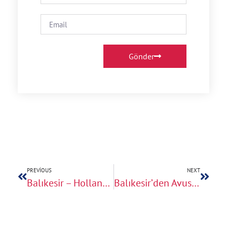
Gönder
PREVIOUS
NEXT
Balıkesir – Hollanda Arası Nakliye
Balıkesir’den Avusturya’ya Eşya Taşıma Süreçleri