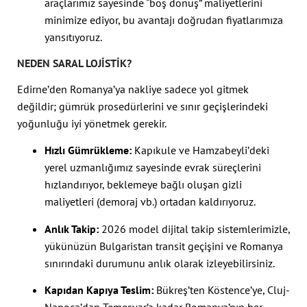
araçlarımız sayesinde “boş dönüş” maliyetlerini
minimize ediyor, bu avantajı doğrudan fiyatlarımıza
yansıtıyoruz.
NEDEN SARAL LOJISTIK?
Edirne’den Romanya’ya nakliye sadece yol gitmek
değildir; gümrük prosedürlerini ve sınır geçişlerindeki
yoğunluğu iyi yönetmek gerekir.
Hızlı Gümrükleme:
Kapıkule ve Hamzabeyli’deki
yerel uzmanlığımız sayesinde evrak süreçlerini
hızlandırıyor, beklemeye bağlı oluşan gizli
maliyetleri (demoraj vb.) ortadan kaldırıyoruz.
Anlık Takip:
2026 model dijital takip sistemlerimizle,
yükünüzün Bulgaristan transit geçişini ve Romanya
sınırındaki durumunu anlık olarak izleyebilirsiniz.
Kapıdan Kapıya Teslim:
Bükreş’ten Köstence’ye, Cluj-
Napoca’dan Temeşvar’a kadar Romanya’nın her