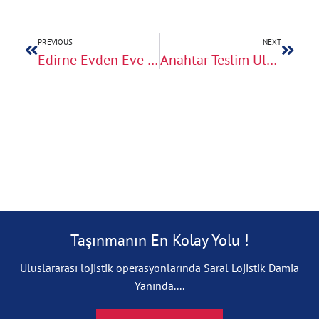
PREVIOUS
NEXT
Edirne Evden Eve Nakliyat Teklifi Alırken Sormanız Gereken Sorular
Anahtar Teslim Uluslararası Taşınma Paketleri ve İçerikleri
Taşınmanın En Kolay Yolu !
Uluslararası lojistik operasyonlarında Saral Lojistik Damia
Yanında....