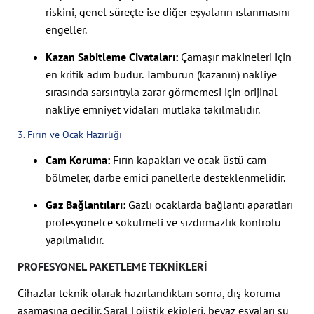
riskini, genel süreçte ise diğer eşyaların ıslanmasını
engeller.
Kazan Sabitleme Civataları:
Çamaşır makineleri için
en kritik adım budur. Tamburun (kazanın) nakliye
sırasında sarsıntıyla zarar görmemesi için orijinal
nakliye emniyet vidaları mutlaka takılmalıdır.
3. Fırın ve Ocak Hazırlığı
Cam Koruma:
Fırın kapakları ve ocak üstü cam
bölmeler, darbe emici panellerle desteklenmelidir.
Gaz Bağlantıları:
Gazlı ocaklarda bağlantı aparatları
profesyonelce sökülmeli ve sızdırmazlık kontrolü
yapılmalıdır.
PROFESYONEL PAKETLEME TEKNIKLERI
Cihazlar teknik olarak hazırlandıktan sonra, dış koruma
aşamasına geçilir. Saral Lojistik ekipleri, beyaz eşyaları şu