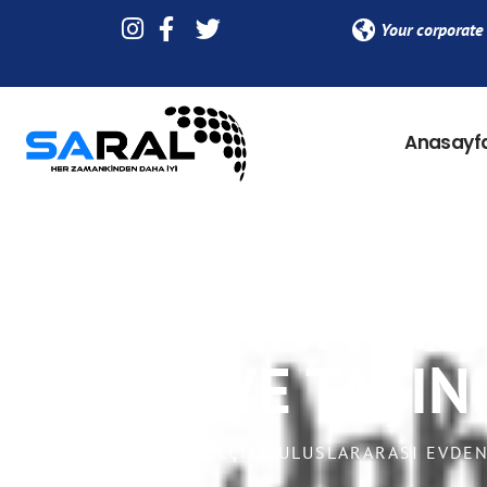
Your corporate 
Anasayf
BELÇIKA ULU
NAKLIYAT: PR
ÖNEMI VE TAŞIN
SARAL LOJISTIK > BELÇIKA ULUSLARARASI EVDE