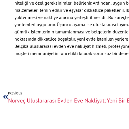
niteliği ve özel gereksinimleri belirlenir. Ardından, uygun 
malzemeleri temin edilir ve eşyalar dikkatlice paketlenir. İ
yüklenmesi ve nakliye aracına yerleştirilmesidir. Bu süreçt
yöntemleri uygulanır. Üçüncü aşama ise uluslararası taşımac
gümrük işlemlerinin tamamlanması ve belgelerin düzenlenme
noktasında dikkatlice boşaltılır, yeni evde istenilen yerlere
Belçika uluslararası evden eve nakliyat hizmeti, profesyo
müşteri memnuniyetini öncelikli kılarak sorunsuz bir dene
PREVIOUS