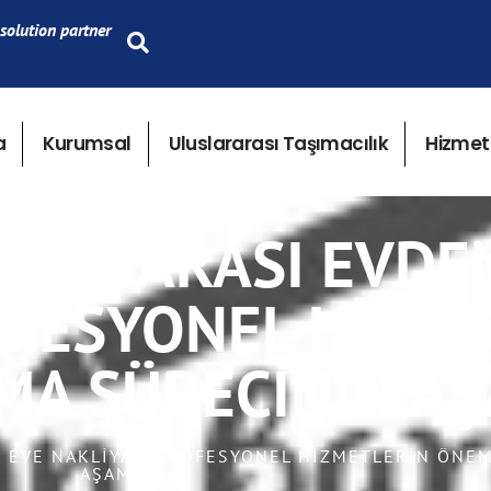
solution partner
a
Kurumsal
Uluslararası Taşımacılık
Hizmet
SLARARASI EVDE
OFESYONEL HIZME
MA SÜRECININ A
N EVE NAKLIYAT: PROFESYONEL HIZMETLERIN ÖNEM
AŞAMALARI