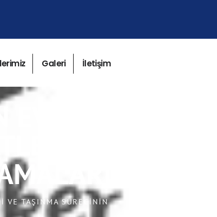
lerimiz
Galeri
İletişim
N EVE
TLERIN
ŞAMALARI
I VE TAŞINMA SÜRECININ