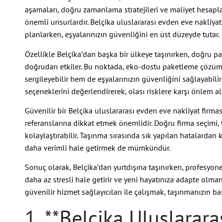
aşamaları, doğru zamanlama stratejileri ve maliyet hesapl
önemli unsurlardır. Belçika uluslararası evden eve nakliyat 
planlarken, eşyalarınızın güvenliğini en üst düzeyde tutar.
Özellikle Belçika’dan başka bir ülkeye taşınırken, doğru pa
doğrudan etkiler. Bu noktada, eko-dostu paketleme çözüml
sergileyebilir hem de eşyalarınızın güvenliğini sağlayabilirs
seçeneklerini değerlendirerek, olası risklere karşı önlem ala
Güvenilir bir Belçika uluslararası evden eve nakliyat firma
referanslarına dikkat etmek önemlidir. Doğru firma seçimi,
kolaylaştırabilir. Taşınma sırasında sık yapılan hatalardan
daha verimli hale getirmek de mümkündür.
Sonuç olarak, Belçika’dan yurtdışına taşınırken, profesyone
daha az stresli hale getirir ve yeni hayatınıza adapte olma
güvenilir hizmet sağlayıcıları ile çalışmak, taşınmanızın ba
1. **Belçika Uluslarar