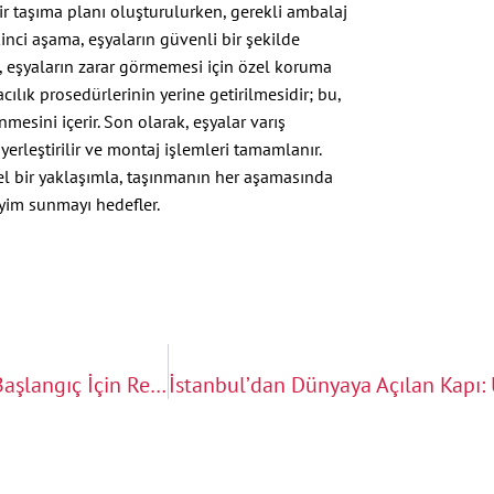
bir taşıma planı oluşturulurken, gerekli ambalaj
kinci aşama, eşyaların güvenli bir şekilde
e, eşyaların zarar görmemesi için özel koruma
ılık prosedürlerinin yerine getirilmesidir; bu,
sini içerir. Son olarak, eşyalar varış
 yerleştirilir ve montaj işlemleri tamamlanır.
nel bir yaklaşımla, taşınmanın her aşamasında
yim sunmayı hedefler.
Norveç Uluslararası Evden Eve Nakliyat: Yeni Bir Başlangıç İçin Rehber