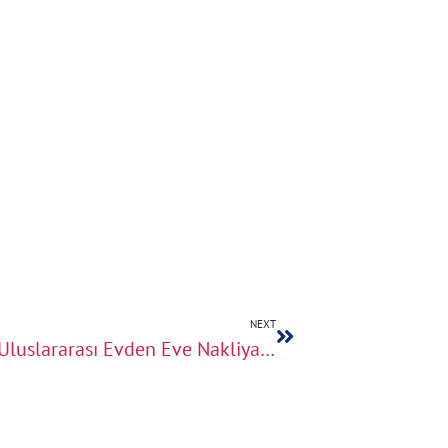
NEXT
İstanbul’dan Dünyaya Açılan Kapı: Uluslararası Evden Eve Nakliyatta Güvenilir Çözümler