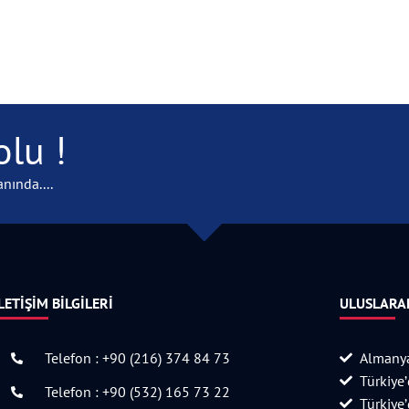
lu !
nında....
LETIŞIM BILGILERI
ULUSLARAR
Telefon : +90 (216) 374 84 73
Almanya
Türkiye
Telefon : +90 (532) 165 73 22
Türkiye