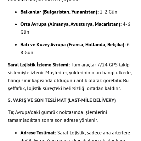
Balkanlar (Bulgaristan, Yunanistan):
1-2 Gün
Orta Avrupa (Almanya, Avusturya, Macaristan):
4-6
Gün
Batı ve Kuzey Avrupa (Fransa, Hollanda, Belçika):
6-
8 Gün
Saral Lojistik İzleme Sistemi:
Tüm araçlar 7/24 GPS takip
sistemiyle izlenir. Müşteriler, yüklerinin o an hangi ülkede,
hangi sınır kapısında olduğunu anlık olarak görebilir. Bu
şeffaflık, lojistik süreçteki belirsizliği ortadan kaldırır.
5. VARIŞ VE SON TESLIMAT (LAST-MILE DELIVERY)
Tır, Avrupa’daki gümrük noktasında işlemlerini
tamamladıktan sonra son adrese yönlenir.
Adrese Teslimat:
Saral Lojistik, sadece ana arterlere
değil, Avrupa’nın en ücra kasabalarına kadar kapı