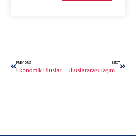
PREVIOUS
NEXT
Ekonomik Uluslararası Taşımacılık
Uluslararası Taşımacılıkta Paketleme ve Ambalajlama Standartları