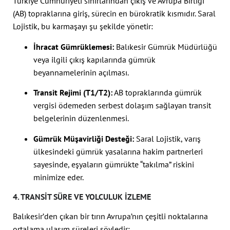
Türkiye Cumhuriyeti sınırlarından çıkış ve Avrupa Birliği
(AB) topraklarına giriş, sürecin en bürokratik kısmıdır. Saral
Lojistik, bu karmaşayı şu şekilde yönetir:
İhracat Gümrüklemesi:
Balıkesir Gümrük Müdürlüğü
veya ilgili çıkış kapılarında gümrük
beyannamelerinin açılması.
Transit Rejimi (T1/T2):
AB topraklarında gümrük
vergisi ödemeden serbest dolaşım sağlayan transit
belgelerinin düzenlenmesi.
Gümrük Müşavirliği Desteği:
Saral Lojistik, varış
ülkesindeki gümrük yasalarına hakim partnerleri
sayesinde, eşyaların gümrükte “takılma” riskini
minimize eder.
4. TRANSIT SÜRE VE YOLCULUK İZLEME
Balıkesir’den çıkan bir tırın Avrupa’nın çeşitli noktalarına
ortalama ulaşım süreleri şöyledir: