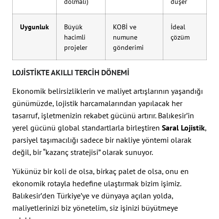
dolmalı)
düşer
Uygunluk
Büyük
KOBİ ve
İdeal
hacimli
numune
çözüm
projeler
gönderimi
LOJISTIKTE AKILLI TERCIH DÖNEMI
Ekonomik belirsizliklerin ve maliyet artışlarının yaşandığı
günümüzde, lojistik harcamalarından yapılacak her
tasarruf, işletmenizin rekabet gücünü artırır. Balıkesir’in
yerel gücünü global standartlarla birleştiren
Saral Lojistik
,
parsiyel taşımacılığı sadece bir nakliye yöntemi olarak
değil, bir “kazanç stratejisi” olarak sunuyor.
Yükünüz bir koli de olsa, birkaç palet de olsa, onu en
ekonomik rotayla hedefine ulaştırmak bizim işimiz.
Balıkesir’den Türkiye’ye ve dünyaya açılan yolda,
maliyetlerinizi biz yönetelim, siz işinizi büyütmeye