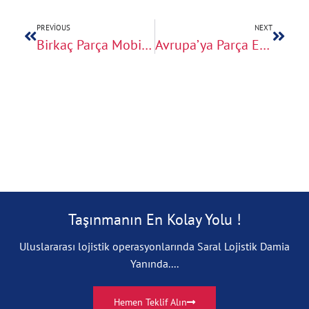
PREVIOUS
NEXT
Birkaç Parça Mobilya İçin Avrupa Nakliye Çözümleri
Avrupa’ya Parça Eşya Taşıma Süreleri ve Teslimat Planı
Taşınmanın En Kolay Yolu !
Uluslararası lojistik operasyonlarında Saral Lojistik Damia
Yanında....
Hemen Teklif Alın