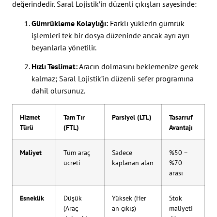
değerindedir. Saral Lojistik’in düzenli çıkışları sayesinde:
Gümrükleme Kolaylığı:
Farklı yüklerin gümrük
işlemleri tek bir dosya düzeninde ancak ayrı ayrı
beyanlarla yönetilir.
Hızlı Teslimat:
Aracın dolmasını beklemenize gerek
kalmaz; Saral Lojistik’in düzenli sefer programına
dahil olursunuz.
Hizmet
Tam Tır
Parsiyel (LTL)
Tasarruf
Türü
(FTL)
Avantajı
Maliyet
Tüm araç
Sadece
%50 –
ücreti
kaplanan alan
%70
arası
Esneklik
Düşük
Yüksek (Her
Stok
(Araç
an çıkış)
maliyeti