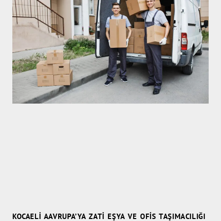
KOCAELI AAVRUPA’YA ZATI EŞYA VE OFIS TAŞIMACILIĞI