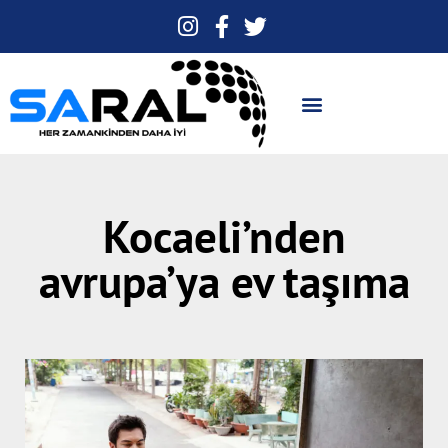
Kocaeli’nden
avrupa’ya ev taşıma