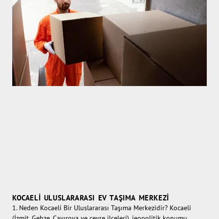
KOCAELI ULUSLARARASI EV TAŞIMA MERKEZI
1. Neden Kocaeli Bir Uluslararası Taşıma Merkezidir? Kocaeli
(İzmit, Gebze, Çayırova ve çevre ilçeleri), jeopolitik konumu