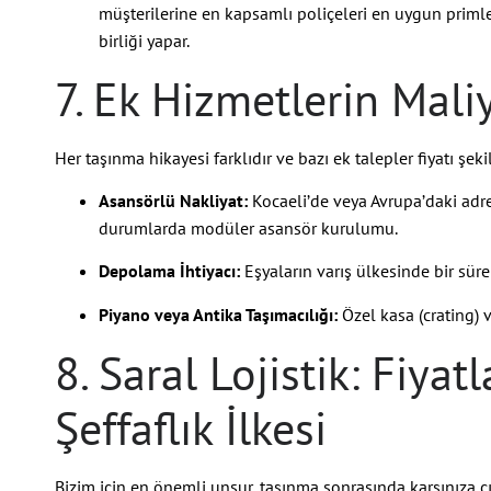
müşterilerine en kapsamlı poliçeleri en uygun primler
birliği yapar.
7. Ek Hizmetlerin Maliy
Her taşınma hikayesi farklıdır ve bazı ek talepler fiyatı şekil
Asansörlü Nakliyat:
Kocaeli’de veya Avrupa’daki adr
durumlarda modüler asansör kurulumu.
Depolama İhtiyacı:
Eşyaların varış ülkesinde bir sür
Piyano veya Antika Taşımacılığı:
Özel kasa (crating) 
8. Saral Lojistik: Fiya
Şeffaflık İlkesi
Bizim için en önemli unsur, taşınma sonrasında karşınıza çı