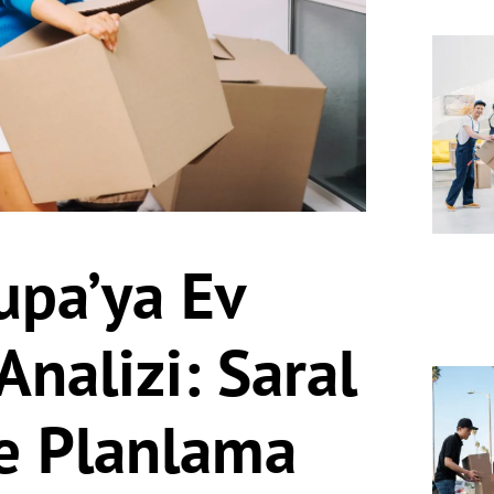
upa’ya Ev
Analizi: Saral
çe Planlama