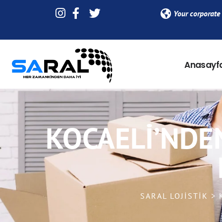
Your corporate 
Anasayf
KOCAELI’NDE
SARAL LOJISTIK >