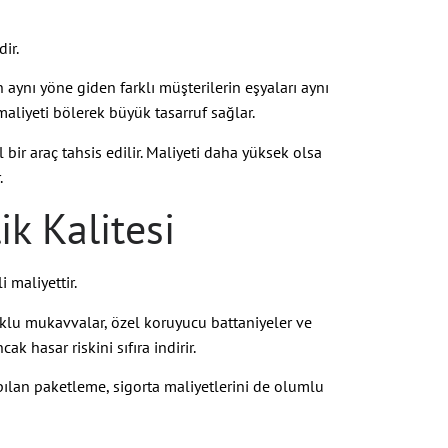
ir.
 aynı yöne giden farklı müşterilerin eşyaları aynı
n maliyeti bölerek büyük tasarruf sağlar.
bir araç tahsis edilir. Maliyeti daha yüksek olsa
.
ik Kalitesi
 maliyettir.
luklu mukavvalar, özel koruyucu battaniyeler ve
k hasar riskini sıfıra indirir.
pılan paketleme, sigorta maliyetlerini de olumlu