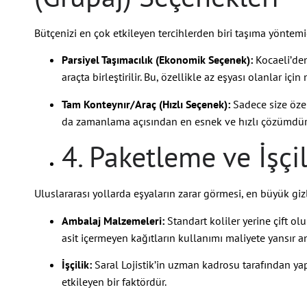
Bütçenizi en çok etkileyen tercihlerden biri taşıma yöntemid
Parsiyel Taşımacılık (Ekonomik Seçenek):
Kocaeli’den
araçta birleştirilir. Bu, özellikle az eşyası olanlar içi
Tam Konteynır/Araç (Hızlı Seçenek):
Sadece size özel 
da zamanlama açısından en esnek ve hızlı çözümdür
4. Paketleme ve İşçil
Uluslararası yollarda eşyaların zarar görmesi, en büyük gizli
Ambalaj Malzemeleri:
Standart koliler yerine çift o
asit içermeyen kağıtların kullanımı maliyete yansır anca
İşçilik:
Saral Lojistik’in uzman kadrosu tarafından ya
etkileyen bir faktördür.