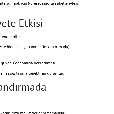
le sunmak için küresel sigorta şirketleriyle iş
ete Etkisi
lendirebilir:
este bina içi taşımanın mümkün olmadığı
e güvenli depolarda bekletilmesi.
ve hassas taşıma gerektiren durumlar.
tlandırmada
kacak “gizli maliyetlerin” olmamasıdır.