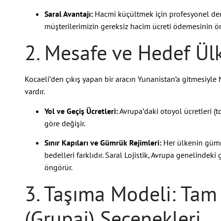
Saral Avantajı:
Hacmi küçültmek için profesyonel demon
müşterilerimizin gereksiz hacim ücreti ödemesinin ö
2. Mesafe ve Hedef Ül
Kocaeli’den çıkış yapan bir aracın Yunanistan’a gitmesiyle N
vardır.
Yol ve Geçiş Ücretleri:
Avrupa’daki otoyol ücretleri (to
göre değişir.
Sınır Kapıları ve Gümrük Rejimleri:
Her ülkenin gümr
bedelleri farklıdır. Saral Lojistik, Avrupa genelindek
öngörür.
3. Taşıma Modeli: Tam 
(Grupaj) Seçenekleri