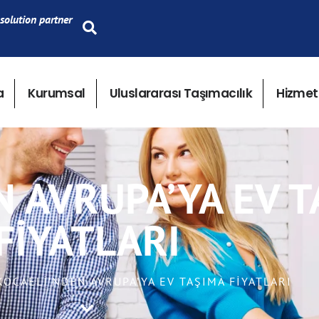
solution partner
a
Kurumsal
Uluslararası Taşımacılık
Hizmet
N AVRUPA’YA EV 
FIYATLARI
 KOCAELI’NDEN AVRUPA’YA EV TAŞIMA FIYATLARI