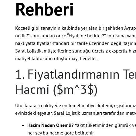
Rehberi
Kocaeli gibi sanayinin kalbinde yer alan bir şehirden Avrupa
nedir?” sorusundan önce “Fiyatı ne belirler?” sorusuna yanı
nakliyatta fiyatlar standart bir tarife üzerinden değil, taşı
Saral Lojistik, müşterilerine sunduğu ücretsiz ekspertiz hi
maliyet tablosunu oluşturmayı hedefler.
1. Fiyatlandırmanın Te
Hacmi (
$m^3$
)
Uluslararası nakliyede en temel maliyet kalemi, eşyalarınızı
evinizdeki eşyalar, Saral Lojistik uzmanları tarafından metr
Hacim Neden Önemli?
Yakıt tüketiminden gümrük ver
her şey bu hacme göre belirlenir.