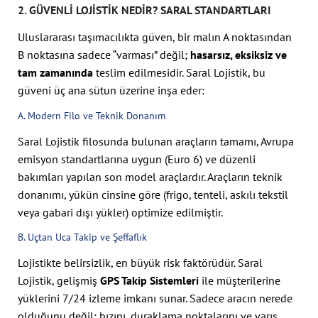
2. GÜVENLI LOJISTIK NEDIR? SARAL STANDARTLARI
Uluslararası taşımacılıkta güven, bir malın A noktasından
B noktasına sadece “varması” değil;
hasarsız, eksiksiz ve
tam zamanında
teslim edilmesidir. Saral Lojistik, bu
güveni üç ana sütun üzerine inşa eder:
A. Modern Filo ve Teknik Donanım
Saral Lojistik filosunda bulunan araçların tamamı, Avrupa
emisyon standartlarına uygun (Euro 6) ve düzenli
bakımları yapılan son model araçlardır. Araçların teknik
donanımı, yükün cinsine göre (frigo, tenteli, askılı tekstil
veya gabari dışı yükler) optimize edilmiştir.
B. Uçtan Uca Takip ve Şeffaflık
Lojistikte belirsizlik, en büyük risk faktörüdür. Saral
Lojistik, gelişmiş
GPS Takip Sistemleri
ile müşterilerine
yüklerini 7/24 izleme imkanı sunar. Sadece aracın nerede
olduğunu değil; hızını, duraklama noktalarını ve varış