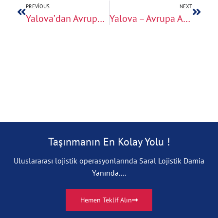
PREVIOUS
NEXT
Yalova’dan Avrupa’ya Güvenli Lojistik Hattı
Yalova – Avrupa Arası Nakliyede Profesyonel Çözümler
Taşınmanın En Kolay Yolu !
Uluslararası lojistik operasyonlarında Saral Lojistik Damia
Yanında....
Hemen Teklif Alın