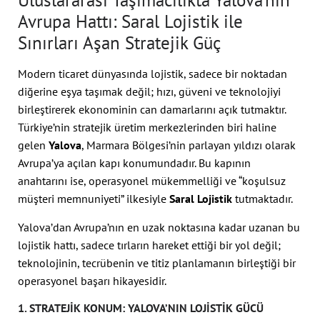
Uluslararası Taşımacılıkta Yalova’nın
Avrupa Hattı: Saral Lojistik ile
Sınırları Aşan Stratejik Güç
Modern ticaret dünyasında lojistik, sadece bir noktadan
diğerine eşya taşımak değil; hızı, güveni ve teknolojiyi
birleştirerek ekonominin can damarlarını açık tutmaktır.
Türkiye’nin stratejik üretim merkezlerinden biri haline
gelen
Yalova
, Marmara Bölgesi’nin parlayan yıldızı olarak
Avrupa’ya açılan kapı konumundadır. Bu kapının
anahtarını ise, operasyonel mükemmelliği ve “koşulsuz
müşteri memnuniyeti” ilkesiyle
Saral Lojistik
tutmaktadır.
Yalova’dan Avrupa’nın en uzak noktasına kadar uzanan bu
lojistik hattı, sadece tırların hareket ettiği bir yol değil;
teknolojinin, tecrübenin ve titiz planlamanın birleştiği bir
operasyonel başarı hikayesidir.
1. STRATEJIK KONUM: YALOVA’NIN LOJISTIK GÜCÜ