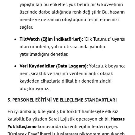
yapıştırılan bu etiketler, yük belirli bir G kuvvetinin
üzerinde darbe aldığında renk değiştirir. Bu, hasarın
nerede ve ne zaman oluştuğunu tespit etmemizi
sağlar.
TiltWatch (Eğim İndikatörleri):
“Dik Tutunuz” uyarısı
olan ürünlerin, yolculuk sırasında yatırılıp
yatırılmadığını denetler.
Veri Kaydediciler (Data Loggers):
Yolculuk boyunca
nem, sıcaklık ve sarsıntı verilerini anlık olarak
kaydeden cihazlarla dijital bir denetim zinciri
oluşturuyoruz.
5. PERSONEL EĞITIMI VE ELLEÇLEME STANDARTLARI
En iyi ambalaj bile yanlış bir forklift hamlesiyle etkisiz
kalabilir. Bu yüzden Saral Lojistik operasyon ekibi,
Hassas
Yük Elleçleme
konusunda düzenli eğitimlerden geçer.
“Kırılacak Eşya” ibareli uluslararası piktogramların (kadeh