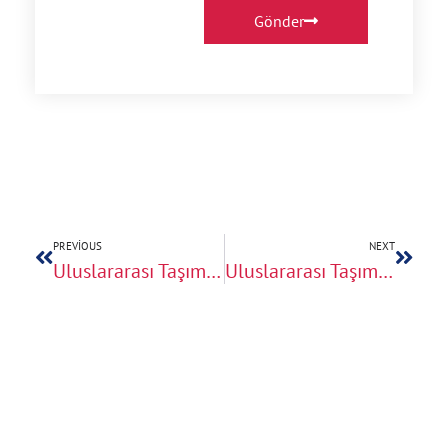
Gönder
PREVIOUS
NEXT
Uluslararası Taşımacılıkta Eşya Hacmi Hesaplama Teknikleri
Uluslararası Taşımacılıkta Beyaz Eşya Ve Hassas Elektronik Cihaz Koruması