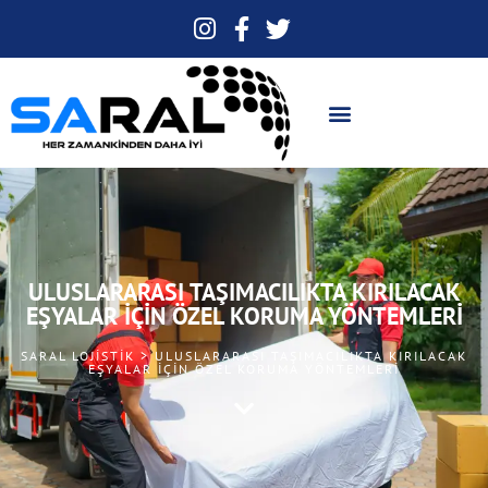
ULUSLARARASI TAŞIMACILIKTA KIRILACAK
EŞYALAR İÇIN ÖZEL KORUMA YÖNTEMLERI
SARAL LOJISTIK > ULUSLARARASI TAŞIMACILIKTA KIRILACAK
EŞYALAR İÇIN ÖZEL KORUMA YÖNTEMLERI