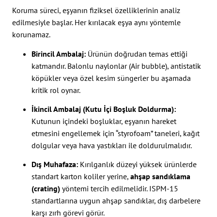
Koruma süreci, eşyanın fiziksel özelliklerinin analiz
edilmesiyle başlar. Her kırılacak eşya aynı yöntemle
korunamaz.
Birincil Ambalaj:
Ürünün doğrudan temas ettiği
katmandır. Balonlu naylonlar (Air bubble), antistatik
köpükler veya özel kesim süngerler bu aşamada
kritik rol oynar.
İkincil Ambalaj (Kutu İçi Boşluk Doldurma):
Kutunun içindeki boşluklar, eşyanın hareket
etmesini engellemek için “styrofoam” taneleri, kağıt
dolgular veya hava yastıkları ile doldurulmalıdır.
Dış Muhafaza:
Kırılganlık düzeyi yüksek ürünlerde
standart karton koliler yerine,
ahşap sandıklama
(crating)
yöntemi tercih edilmelidir. ISPM-15
standartlarına uygun ahşap sandıklar, dış darbelere
karşı zırh görevi görür.