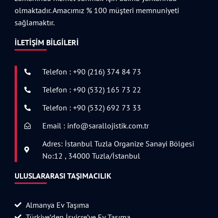
olmaktadır. Amacımız % 100 müşteri memnuniyeti
sağlamaktır.
İLETIŞIM BILGILERI
Telefon : +90 (216) 374 84 73
Telefon : +90 (532) 165 73 22
Telefon : +90 (532) 692 73 33
Email : info@sarallojistik.com.tr
Adres: İstanbul Tuzla Organize Sanayi Bölgesi
No:12 , 34000 Tuzla/İstanbul
ULUSLARARASI TAŞIMACILIK
Almanya Ev Taşıma
Türkiye’den İsviçre’ye Ev Taşıma