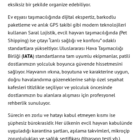
eksiksiz bir şekilde organize edebiliyor.
Ev eşyası taşımacılığında dijital ekspertiz, barkodlu
paketleme ve anlık GPS takibi gibi modern teknolojileri
kullanan Saral Lojistik, evcil hayvan taşımacılığında (Pet
Shipping) ise çıtayı “canlı sağlığı ve konforu” odaklı
standartlara yükseltiyor. Uluslararası Hava Taşımacılığı
Birliği (
IATA
) standartlarına tam uyumlu ekipmanlar, patili
dostlarımızın yolculuk boyunca güvende hissetmesini
sağlıyor. Hayvanın ırkına, boyutuna ve karakterine uygun,
doğru havalandırma gözeneklerine sahip özel seyahat
kafesleri titizlikle seçiliyor ve yolculuk öncesinde
dostlarımızın bu alanlara alışması için profesyonel
rehberlik sunuluyor.
Sürecin en zorlu ve hatayı kabul etmeyen kısmı ise
şüphesiz bürokrasidir. Her ülkenin evcil hayvan kabulünde
uyguladığı karantina şartları, aşılama takvimleri, mikroçip
zorunlulukları ve sağlık sertifikası (titrasyon testi vb.)