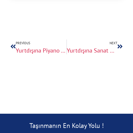
PREVIOUS
NEXT
Yurtdışına Piyano Taşıma: Özel Ekipman ve Profesyonel Hizmet
Yurtdışına Sanat Eseri ve Tablo Gönderme Rehberi
Taşınmanın En Kolay Yolu !