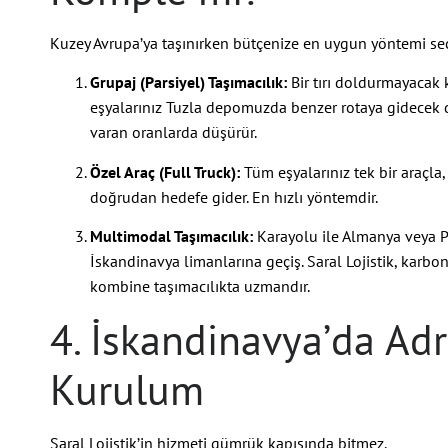
Kuzey Avrupa’ya taşınırken bütçenize en uygun yöntemi seçe
Grupaj (Parsiyel) Taşımacılık:
Bir tırı doldurmayacak 
eşyalarınız Tuzla depomuzda benzer rotaya gidecek diğe
varan oranlarda düşürür.
Özel Araç (Full Truck):
Tüm eşyalarınız tek bir araçl
doğrudan hedefe gider. En hızlı yöntemdir.
Multimodal Taşımacılık:
Karayolu ile Almanya veya Po
İskandinavya limanlarına geçiş. Saral Lojistik, karbon
kombine taşımacılıkta uzmandır.
4. İskandinavya’da Adr
Kurulum
Saral Lojistik’in hizmeti gümrük kapısında bitmez.