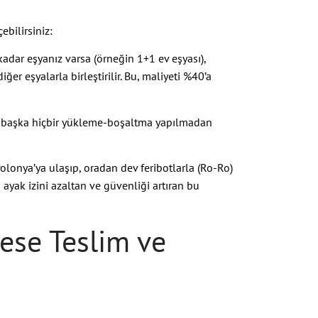
bilirsiniz:
kadar eşyanız varsa (örneğin 1+1 ev eşyası),
r eşyalarla birleştirilir. Bu, maliyeti %40’a
a, başka hiçbir yükleme-boşaltma yapılmadan
lonya’ya ulaşıp, oradan dev feribotlarla (Ro-Ro)
 ayak izini azaltan ve güvenliği artıran bu
ese Teslim ve