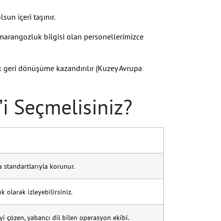
sun içeri taşınır.
marangozluk bilgisi olan personellerimizce
k geri dönüşüme kazandırılır (Kuzey Avrupa
’i Seçmelisiniz?
a standartlarıyla korunur.
 olarak izleyebilirsiniz.
i çözen, yabancı dil bilen operasyon ekibi.