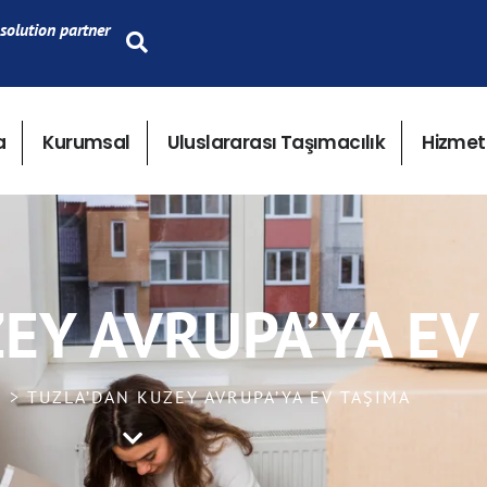
solution partner
a
Kurumsal
Uluslararası Taşımacılık
Hizmet
EY AVRUPA’YA EV
K > TUZLA’DAN KUZEY AVRUPA’YA EV TAŞIMA