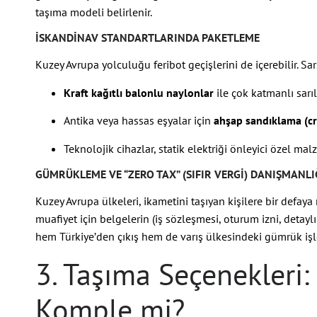
taşıma modeli belirlenir.
İSKANDINAV STANDARTLARINDA PAKETLEME
Kuzey Avrupa yolculuğu feribot geçişlerini de içerebilir. Sar
Kraft kağıtlı balonlu naylonlar
ile çok katmanlı sarılı
Antika veya hassas eşyalar için
ahşap sandıklama (cr
Teknolojik cihazlar, statik elektriği önleyici özel ma
GÜMRÜKLEME VE “ZERO TAX” (SIFIR VERGI) DANIŞMANLI
Kuzey Avrupa ülkeleri, ikametini taşıyan kişilere bir defay
muafiyet için belgelerin (iş sözleşmesi, oturum izni, detaylı 
hem Türkiye’den çıkış hem de varış ülkesindeki gümrük işle
3. Taşıma Seçenekleri: 
Komple mi?