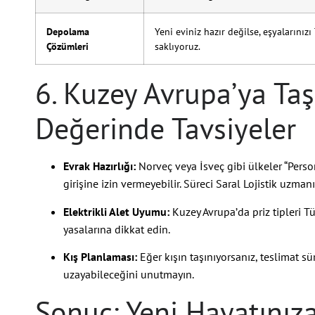
Depolama
Yeni eviniz hazır değilse, eşyalarını
Çözümleri
saklıyoruz.
6. Kuzey Avrupa’ya Taş
Değerinde Tavsiyeler
Evrak Hazırlığı:
Norveç veya İsveç gibi ülkeler “Per
girişine izin vermeyebilir. Süreci Saral Lojistik uzm
Elektrikli Alet Uyumu:
Kuzey Avrupa’da priz tipleri Tür
yasalarına dikkat edin.
Kış Planlaması:
Eğer kışın taşınıyorsanız, teslimat s
uzayabileceğini unutmayın.
Sonuç: Yeni Hayatınıza