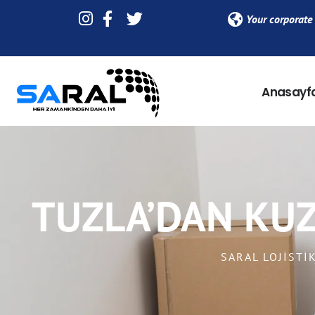
Your corporate 
Anasayf
TUZLA’DAN KUZ
SARAL LOJISTI