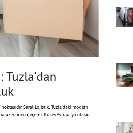
: Tuzla’dan
luk
 noktasıdır. Saral Lojistik, Tuzla’daki modern
upa üzerinden geçerek Kuzey Avrupa’ya ulaşır.