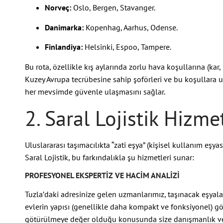
Norveç:
Oslo, Bergen, Stavanger.
Danimarka:
Kopenhag, Aarhus, Odense.
Finlandiya:
Helsinki, Espoo, Tampere.
Bu rota, özellikle kış aylarında zorlu hava koşullarına (kar, 
Kuzey Avrupa tecrübesine sahip şoförleri ve bu koşullara u
her mevsimde güvenle ulaşmasını sağlar.
2. Saral Lojistik Hizme
Uluslararası taşımacılıkta “zati eşya” (kişisel kullanım eşyas
Saral Lojistik, bu farkındalıkla şu hizmetleri sunar:
PROFESYONEL EKSPERTIZ VE HACIM ANALIZI
Tuzla’daki adresinize gelen uzmanlarımız, taşınacak eşyaları
evlerin yapısı (genellikle daha kompakt ve fonksiyonel) g
götürülmeye değer olduğu konusunda size danışmanlık ver