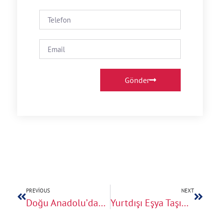
Gönder
PREVIOUS
NEXT
Doğu Anadolu’dan Avrupa’ya Zati Eşya Taşımacılığı
Yurtdışı Eşya Taşıma Fiyat Teklifi Almak İçin Bize Ulaşın