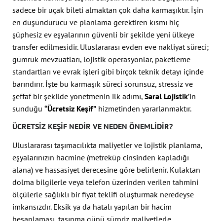
sadece bir uçak bileti almaktan çok daha karmaşıktır. İşin
en düşündürücü ve planlama gerektiren kısmı hiç
şüphesiz ev eşyalarının güvenli bir şekilde yeni ülkeye
transfer edilmesidir. Uluslararası evden eve nakliyat süreci;
gümrük mevzuatları, lojistik operasyonlar, paketleme
standartları ve evrak işleri gibi birçok teknik detayı içinde
barındırır. İşte bu karmaşık süreci sorunsuz, stressiz ve
şeffaf bir şekilde yönetmenin ilk adımı,
Saral Lojistik
’in
sunduğu
“Ücretsiz Keşif”
hizmetinden yararlanmaktır.
ÜCRETSIZ KEŞIF NEDIR VE NEDEN ÖNEMLIDIR?
Uluslararası taşımacılıkta maliyetler ve lojistik planlama,
eşyalarınızın hacmine (metreküp cinsinden kapladığı
alana) ve hassasiyet derecesine göre belirlenir. Kulaktan
dolma bilgilerle veya telefon üzerinden verilen tahmini
ölçülerle sağlıklı bir fiyat teklifi oluşturmak neredeyse
imkansızdır. Eksik ya da hatalı yapılan bir hacim
hesaplaması, taşınma günü sürpriz maliyetlerle