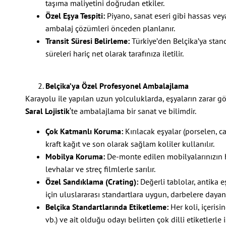
taşıma maliyetini doğrudan etkiler.
Özel Eşya Tespiti:
Piyano, sanat eseri gibi hassas vey
ambalaj çözümleri önceden planlanır.
Transit Süresi Belirleme:
Türkiye’den Belçika’ya stan
süreleri hariç net olarak tarafınıza iletilir.
Belçika’ya Özel Profesyonel Ambalajlama
Karayolu ile yapılan uzun yolculuklarda, eşyaların zarar g
Saral Lojistik
‘te ambalajlama bir sanat ve bilimdir.
Çok Katmanlı Koruma:
Kırılacak eşyalar (porselen, c
kraft kağıt ve son olarak sağlam koliler kullanılır.
Mobilya Koruma:
De-monte edilen mobilyalarınızın h
levhalar ve streç filmlerle sarılır.
Özel Sandıklama (Crating):
Değerli tablolar, antika e
için uluslararası standartlara uygun, darbelere dayan
Belçika Standartlarında Etiketleme:
Her koli, içerisi
vb.) ve ait olduğu odayı belirten çok dilli etiketlerle 