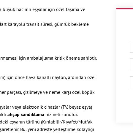
a büyük hacimli eşyalar için özel taşıma ve
dart karayolu transit süresi, gümrük bekleme
örmemesi için ambalajlama kritik öneme sahiptir.
am) için önce hava kanallı naylon, ardından özel
er parçası, çizilmeye ve neme karşı özel köpük
şyalar veya elektronik cihazlar (TV, beyaz eşya)
ıklı
ahşap sandıklama
hizmeti sunulur.
ndeki eşyanın türünü (Kırılabilir/Kıyafet/Mutfak
işaretlenir. Bu, yeni adreste yerleştirme kolaylığı