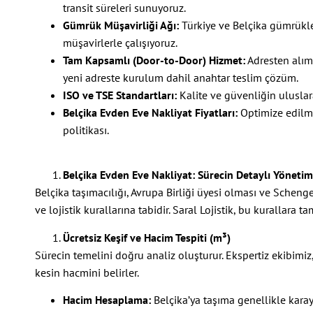
transit süreleri sunuyoruz.
Gümrük Müşavirliği Ağı:
Türkiye ve Belçika gümrükle
müşavirlerle çalışıyoruz.
Tam Kapsamlı (Door-to-Door) Hizmet:
Adresten alım
yeni adreste kurulum dahil anahtar teslim çözüm.
ISO ve TSE Standartları:
Kalite ve güvenliğin uluslarar
Belçika Evden Eve Nakliyat Fiyatları:
Optimize edilmiş
politikası.
Belçika Evden Eve Nakliyat: Sürecin Detaylı Yönetim
Belçika taşımacılığı, Avrupa Birliği üyesi olması ve Sch
ve lojistik kurallarına tabidir. Saral Lojistik, bu kurallara t
Ücretsiz Keşif ve Hacim Tespiti (m³)
Sürecin temelini doğru analiz oluşturur. Ekspertiz ekibimiz,
kesin hacmini belirler.
Hacim Hesaplama:
Belçika’ya taşıma genellikle karay