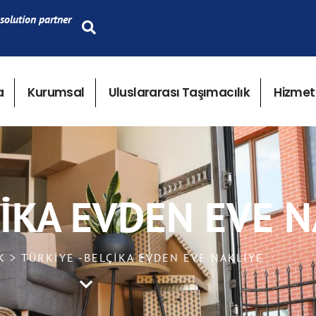
solution partner
a
Kurumsal
Uluslararası Taşımacılık
Hizmet
ÇİKA EVDEN EVE 
K > TÜRKİYE -BELÇİKA EVDEN EVE NAKLİYE