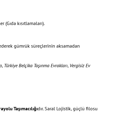
er (Gıda kısıtlamaları).
l ederek gümrük süreçlerinin aksamadan
a
,
Türkiye Belçika Taşınma Evrakları
,
Vergisiz Ev
ayolu Taşımacılığı
dır. Saral Lojistik, güçlü filosu