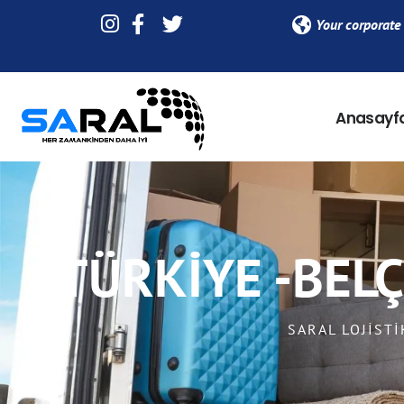
Your corporate 
Anasayf
TÜRKİYE -BEL
SARAL LOJISTI