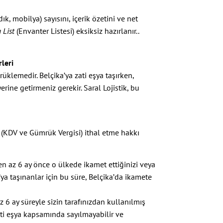
ık, mobilya) sayısını, içerik özetini ve net
 List
(Envanter Listesi) eksiksiz hazırlanır..
leri
üklemedir. Belçika’ya zati eşya taşırken,
yerine getirmeniz gerekir. Saral Lojistik, bu
iz (KDV ve Gümrük Vergisi) ithal etme hakkı
 en az 6 ay önce o ülkede ikamet ettiğinizi veya
’ya taşınanlar için bu süre, Belçika’da ikamete
6 ay süreyle sizin tarafınızdan kullanılmış
ati eşya kapsamında sayılmayabilir ve