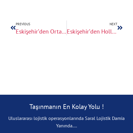
PREVIOUS
NEXT
Eskişehir’den Orta Avrupa’ya Ev Taşıma
Eskişehir’den Hollanda Ve Belçika’ya Ev Taşıma
Taşınmanın En Kolay Yolu !
Uluslararası lojistik operasyonlarında Saral Lojistik Damia
Yanında....