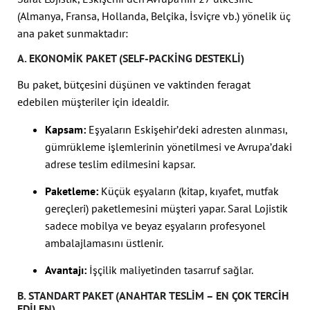
(Almanya, Fransa, Hollanda, Belçika, İsviçre vb.) yönelik üç
ana paket sunmaktadır:
A. EKONOMIK PAKET (SELF-PACKING DESTEKLI)
Bu paket, bütçesini düşünen ve vaktinden feragat
edebilen müşteriler için idealdir.
Kapsam:
Eşyaların Eskişehir’deki adresten alınması,
gümrükleme işlemlerinin yönetilmesi ve Avrupa’daki
adrese teslim edilmesini kapsar.
Paketleme:
Küçük eşyaların (kitap, kıyafet, mutfak
gereçleri) paketlemesini müşteri yapar. Saral Lojistik
sadece mobilya ve beyaz eşyaların profesyonel
ambalajlamasını üstlenir.
Avantajı:
İşçilik maliyetinden tasarruf sağlar.
B. STANDART PAKET (ANAHTAR TESLIM – EN ÇOK TERCIH
EDILEN)