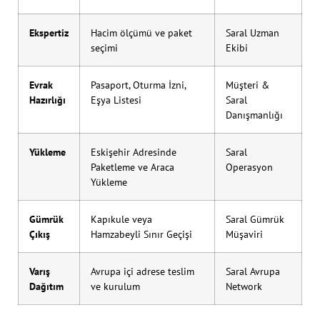
Ekspertiz
Hacim ölçümü ve paket
Saral Uzman
seçimi
Ekibi
Evrak
Pasaport, Oturma İzni,
Müşteri &
Hazırlığı
Eşya Listesi
Saral
Danışmanlığı
Yükleme
Eskişehir Adresinde
Saral
Paketleme ve Araca
Operasyon
Yükleme
Gümrük
Kapıkule veya
Saral Gümrük
Çıkış
Hamzabeyli Sınır Geçişi
Müşaviri
Varış
Avrupa içi adrese teslim
Saral Avrupa
Dağıtım
ve kurulum
Network