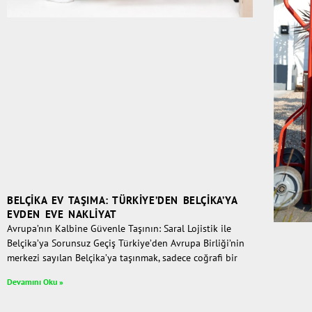
BELÇIKA EV TAŞIMA: TÜRKIYE’DEN BELÇIKA’YA
EVDEN EVE NAKLIYAT
Avrupa’nın Kalbine Güvenle Taşının: Saral Lojistik ile
Belçika’ya Sorunsuz Geçiş Türkiye’den Avrupa Birliği’nin
merkezi sayılan Belçika’ya taşınmak, sadece coğrafi bir
Devamını Oku »