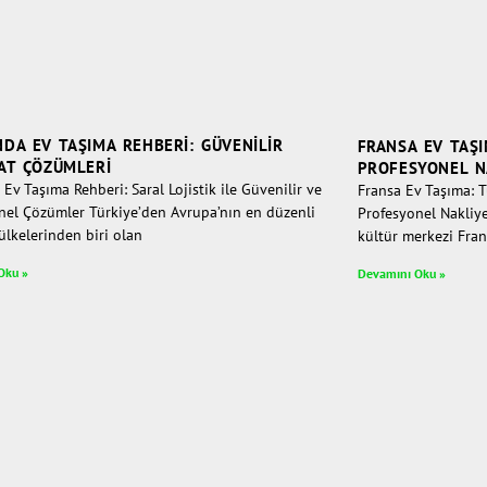
DA EV TAŞIMA REHBERI: GÜVENILIR
FRANSA EV TAŞI
AT ÇÖZÜMLERI
PROFESYONEL N
Ev Taşıma Rehberi: Saral Lojistik ile Güvenilir ve
Fransa Ev Taşıma: Tü
nel Çözümler Türkiye’den Avrupa’nın en düzenli
Profesyonel Nakliye
ülkelerinden biri olan
kültür merkezi Fran
Oku »
Devamını Oku »