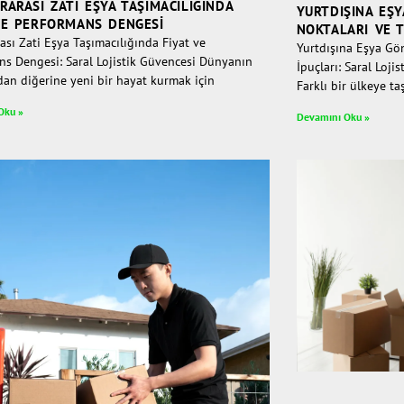
RARASI ZATI EŞYA TAŞIMACILIĞINDA
YURTDIŞINA EŞ
VE PERFORMANS DENGESI
NOKTALARI VE 
ası Zati Eşya Taşımacılığında Fiyat ve
Yurtdışına Eşya Gö
ns Dengesi: Saral Lojistik Güvencesi Dünyanın
İpuçları: Saral Loj
dan diğerine yeni bir hayat kurmak için
Farklı bir ülkeye t
Oku »
Devamını Oku »