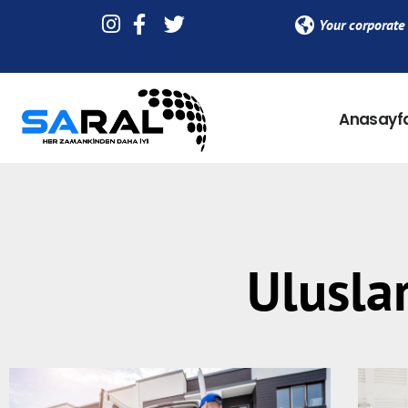
Your corporate 
Anasayf
Uluslar