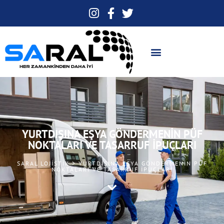
YURTDIŞINA EŞYA GÖNDERMENIN PÜF
NOKTALARI VE TASARRUF İPUÇLARI
SARAL LOJISTIK > YURTDIŞINA EŞYA GÖNDERMENIN PÜF
NOKTALARI VE TASARRUF İPUÇLARI