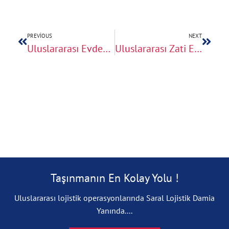
PREVIOUS
NEXT
Uluslararası Evden Eve Nakliyatta Ekspertiz Hizmetinin Önemi
Uluslararası Zati Eşya Taşımacılığında Fiyat ve Performans Dengesi
Taşınmanın En Kolay Yolu !
Uluslararası lojistik operasyonlarında Saral Lojistik Damia
Yanında....