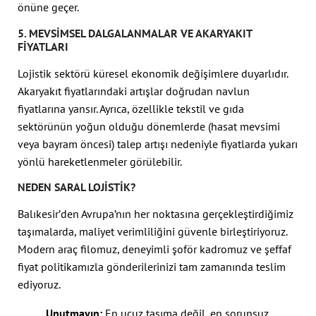
önüne geçer.
5. MEVSIMSEL DALGALANMALAR VE AKARYAKIT
FIYATLARI
Lojistik sektörü küresel ekonomik değişimlere duyarlıdır.
Akaryakıt fiyatlarındaki artışlar doğrudan navlun
fiyatlarına yansır. Ayrıca, özellikle tekstil ve gıda
sektörünün yoğun olduğu dönemlerde (hasat mevsimi
veya bayram öncesi) talep artışı nedeniyle fiyatlarda yukarı
yönlü hareketlenmeler görülebilir.
NEDEN SARAL LOJISTIK?
Balıkesir’den Avrupa’nın her noktasına gerçekleştirdiğimiz
taşımalarda, maliyet verimliliğini güvenle birleştiriyoruz.
Modern araç filomuz, deneyimli şoför kadromuz ve şeffaf
fiyat politikamızla gönderilerinizi tam zamanında teslim
ediyoruz.
Unutmayın:
En ucuz taşıma değil, en sorunsuz