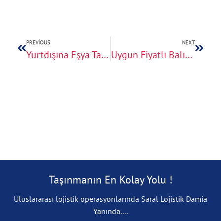
PREVIOUS
NEXT
Yurtdışına Eşya Taşıma Maliyetini Düşürmenin 5 Yolu
Uygun Fiyatlı Balıkesir Yurtdışı Eşya Taşıma Seçenekleri
Taşınmanın En Kolay Yolu !
Uluslararası lojistik operasyonlarında Saral Lojistik Damia
Yanında....