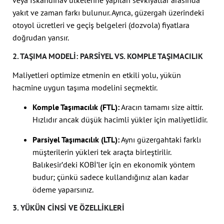
veya İskandinav ülkelerine yapılan sevkiyatlar arasında
yakıt ve zaman farkı bulunur. Ayrıca, güzergah üzerindeki
otoyol ücretleri ve geçiş belgeleri (dozvola) fiyatlara
doğrudan yansır.
2. TAŞIMA MODELI: PARSIYEL VS. KOMPLE TAŞIMACILIK
Maliyetleri optimize etmenin en etkili yolu, yükün
hacmine uygun taşıma modelini seçmektir.
Komple Taşımacılık (FTL):
Aracın tamamı size aittir.
Hızlıdır ancak düşük hacimli yükler için maliyetlidir.
Parsiyel Taşımacılık (LTL):
Aynı güzergahtaki farklı
müşterilerin yükleri tek araçta birleştirilir.
Balıkesir’deki KOBİ’ler için en ekonomik yöntem
budur; çünkü sadece kullandığınız alan kadar
ödeme yaparsınız.
3. YÜKÜN CINSI VE ÖZELLIKLERI