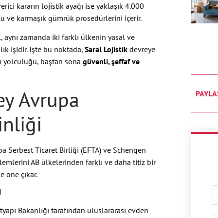
rici kararın lojistik ayağı ise yaklaşık 4.000
u ve karmaşık gümrük prosedürlerini içerir.
, aynı zamanda iki farklı ülkenin yasal ve
 işidir. İşte bu noktada,
Saral Lojistik
devreye
u yolculuğu, baştan sona
güvenli, şeffaf ve
zey Avrupa
PAYLA
nliği
a Serbest Ticaret Birliği (EFTA) ve Schengen
emlerini AB ülkelerinden farklı ve daha titiz bir
le öne çıkar.
I
tyapı Bakanlığı tarafından uluslararası evden