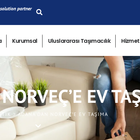
solution partner
a
Kurumsal
Uluslararası Taşımacılık
Hizmet
NORVEÇ’E EV TA
STIK > ADANA’DAN NORVEÇ’E EV TAŞIMA