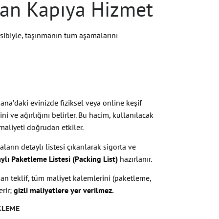
ıdan Kapıya Hizmet
nsibiyle, taşınmanın tüm aşamalarını
dana’daki evinizde fiziksel veya online keşif
i ve ağırlığını belirler. Bu hacim, kullanılacak
maliyeti doğrudan etkiler.
ların detaylı listesi çıkarılarak sigorta ve
ylı Paketleme Listesi (Packing List)
hazırlanır.
an teklif, tüm maliyet kalemlerini (paketleme,
erir;
gizli maliyetlere yer verilmez.
KLEME