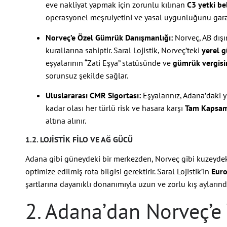
eve nakliyat yapmak için zorunlu kılınan
C3 yetki be
operasyonel meşruiyetini ve yasal uygunluğunu gara
Norveç’e Özel Gümrük Danışmanlığı:
Norveç, AB dışı
kurallarına sahiptir. Saral Lojistik, Norveç’teki
yerel 
eşyalarının “Zati Eşya” statüsünde ve
gümrük vergis
sorunsuz şekilde sağlar.
Uluslararası CMR Sigortası:
Eşyalarınız, Adana’daki
kadar olası her türlü risk ve hasara karşı
Tam Kapsaml
altına alınır.
1.2. LOJISTIK FILO VE AĞ GÜCÜ
Adana gibi güneydeki bir merkezden, Norveç gibi kuzeydeki
optimize edilmiş rota bilgisi gerektirir. Saral Lojistik’in
Euro
şartlarına dayanıklı donanımıyla uzun ve zorlu kış aylarınd
2. Adana’dan Norveç’e