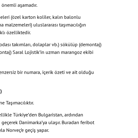
n önemli aşamadır.
ri (özel karton koliler, kalın balonlu
ma malzemeleri) uluslararası taşımacılığın
lı özelliktedir.
dası takımları, dolaplar vb.) sökülüp (demontaj)
ntaj) Saral Lojistik’in uzman marangoz ekibi
enzersiz bir numara, içerik özeti ve ait olduğu
)
e Taşımacılıktır.
ellikle Türkiye’den Bulgaristan, ardından
eçerek Danimarka’ya ulaşır. Buradan feribot
la Norveç’e geçiş yapar.