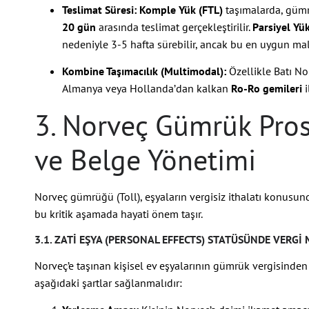
Teslimat Süresi:
Komple Yük (FTL)
taşımalarda, gümr
20 gün
arasında teslimat gerçekleştirilir.
Parsiyel Yük
nedeniyle 3-5 hafta sürebilir, ancak bu en uygun mali
Kombine Taşımacılık (Multimodal):
Özellikle Batı No
Almanya veya Hollanda’dan kalkan
Ro-Ro gemileri
i
3. Norveç Gümrük Pros
ve Belge Yönetimi
Norveç gümrüğü (Toll), eşyaların vergisiz ithalatı konusund
bu kritik aşamada hayati önem taşır.
3.1. ZATI EŞYA (PERSONAL EFFECTS) STATÜSÜNDE VERGI
Norveç’e taşınan kişisel ev eşyalarının gümrük vergisinde
aşağıdaki şartlar sağlanmalıdır: