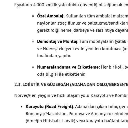
Eşyaların 4.000 km’lik yolculukta güvenliğini sağlamak e
Özel Ambalaj:
Kullanılan tüm ambalaj malzemele
naylonlar, streç filmler ve paletleme/sandıkla
gerektirdiği neme, darbeye ve sarsıntıya dayanık
Demontaj ve Montaj:
Tüm mobilyaların (yatak o
ve Norveç’teki yeni evde yeniden kurulması (mo
tarafından yapılır.
Numaralandırma ve Etiketleme:
Her bir koli, b
oda bilgisi ile etiketlenir.
2.3. LOJISTIK VE GÜZERGÂH (ADANA’DAN OSLO/BERGEN’E
Norveç’e en yaygın ve hızlı ulaşım yolu Karayolu ve Kombin
Karayolu (Road Freight):
Adana’dan çıkan tırlar, gen
Romanya/Macaristan, Polonya ve Almanya üzerinden g
(örneğin Hirtshals-Larvik) veya karayolu bağlantılarıy