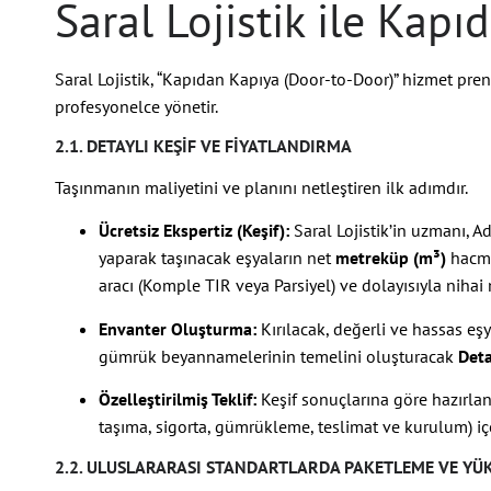
Saral Lojistik ile Kap
Saral Lojistik, “Kapıdan Kapıya (Door-to-Door)” hizmet pre
profesyonelce yönetir.
2.1. DETAYLI KEŞIF VE FIYATLANDIRMA
Taşınmanın maliyetini ve planını netleştiren ilk adımdır.
Ücretsiz Ekspertiz (Keşif):
Saral Lojistik’in uzmanı, A
yaparak taşınacak eşyaların net
metreküp (m³)
hacmin
aracı (Komple TIR veya Parsiyel) ve dolayısıyla nihai 
Envanter Oluşturma:
Kırılacak, değerli ve hassas eşya
gümrük beyannamelerinin temelini oluşturacak
Deta
Özelleştirilmiş Teklif:
Keşif sonuçlarına göre hazırlan
taşıma, sigorta, gümrükleme, teslimat ve kurulum) iç
2.2. ULUSLARARASI STANDARTLARDA PAKETLEME VE YÜ