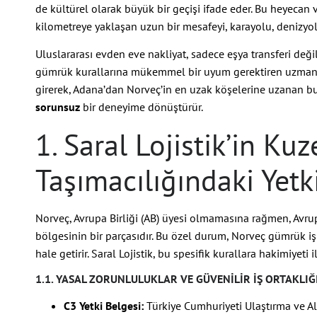
de kültürel olarak büyük bir geçişi ifade eder. Bu heyecan ve
kilometreye yaklaşan uzun bir mesafeyi, karayolu, denizyol
Uluslararası evden eve nakliyat, sadece eşya transferi değil
gümrük kurallarına mükemmel bir uyum gerektiren uzmanlık
girerek, Adana’dan Norveç’in en uzak köşelerine uzanan b
sorunsuz
bir deneyime dönüştürür.
1. Saral Lojistik’in Ku
Taşımacılığındaki Yetki
Norveç, Avrupa Birliği (AB) üyesi olmamasına rağmen, Avrup
bölgesinin bir parçasıdır. Bu özel durum, Norveç gümrük işl
hale getirir. Saral Lojistik, bu spesifik kurallara hakimiyeti i
1.1. YASAL ZORUNLULUKLAR VE GÜVENILIR İŞ ORTAKLIĞ
C3 Yetki Belgesi:
Türkiye Cumhuriyeti Ulaştırma ve Al