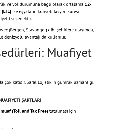
ük ve yol durumuna bağlı olarak ortalama
12-
 (LTL)
ise eşyaların konsolidasyon süresi
yetli seçenektir.
rveç (Bergen, Stavanger) gibi şehirlere ulaşımda,
le denizyolu avantajı da kullanılır.
edürleri: Muafiyet
a çok katıdır. Saral Lojistik’in gümrük uzmanlığı,
 MUAFIYETI ŞARTLARI
n
muaf (Toll and Tax Free)
tutulması için