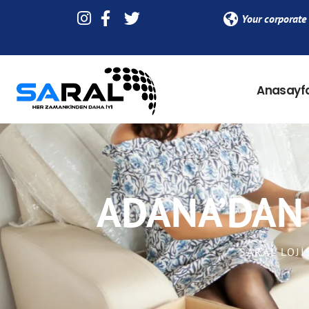
Your corporate 
Anasayf
ADANA’DAN 
SARAL LOJI