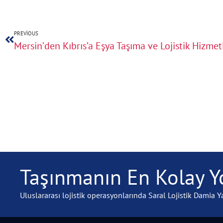
PREVIOUS
Mersin’den Kıbrıs’a Eşya Taşıma ve Lojistik Hizmet
Taşınmanın En Kolay Yo
Uluslararası lojistik operasyonlarında Saral Lojistik Damia Ya