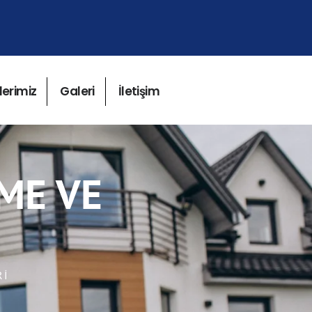
lerimiz
Galeri
İletişim
ME VE
RI