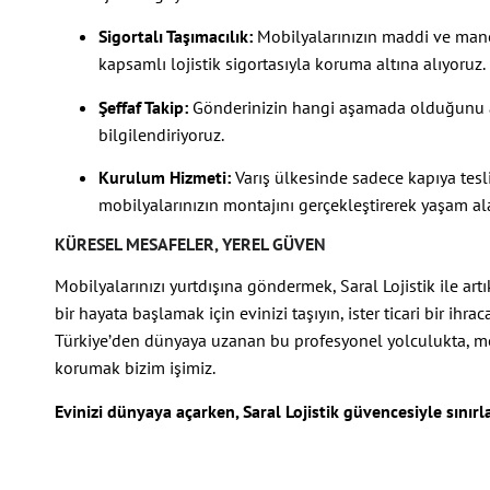
Sigortalı Taşımacılık:
Mobilyalarınızın maddi ve mane
kapsamlı lojistik sigortasıyla koruma altına alıyoruz.
Şeffaf Takip:
Gönderinizin hangi aşamada olduğunu anl
bilgilendiriyoruz.
Kurulum Hizmeti:
Varış ülkesinde sadece kapıya tesli
mobilyalarınızın montajını gerçekleştirerek yaşam alan
KÜRESEL MESAFELER, YEREL GÜVEN
Mobilyalarınızı yurtdışına göndermek, Saral Lojistik ile artı
bir hayata başlamak için evinizi taşıyın, ister ticari bir ihr
Türkiye’den dünyaya uzanan bu profesyonel yolculukta, mob
korumak bizim işimiz.
Evinizi dünyaya açarken, Saral Lojistik güvencesiyle sınırla