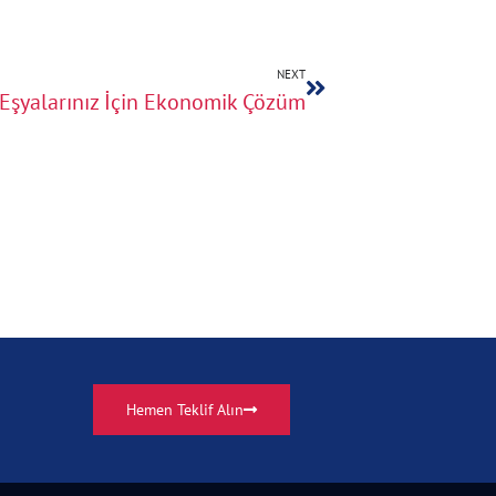
NEXT
z Eşyalarınız İçin Ekonomik Çözüm
Hemen Teklif Alın