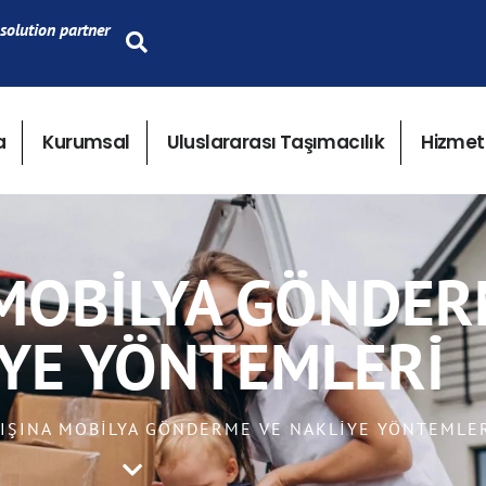
solution partner
a
Kurumsal
Uluslararası Taşımacılık
Hizmet
MOBILYA GÖNDER
YE YÖNTEMLERI
DIŞINA MOBILYA GÖNDERME VE NAKLIYE YÖNTEMLE