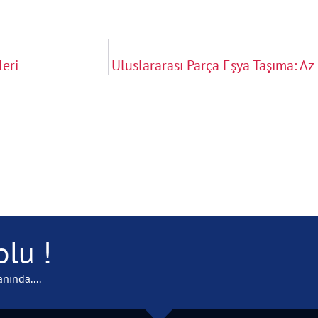
leri
Uluslararası Parça Eşya Taşıma: A
lu !
nında....