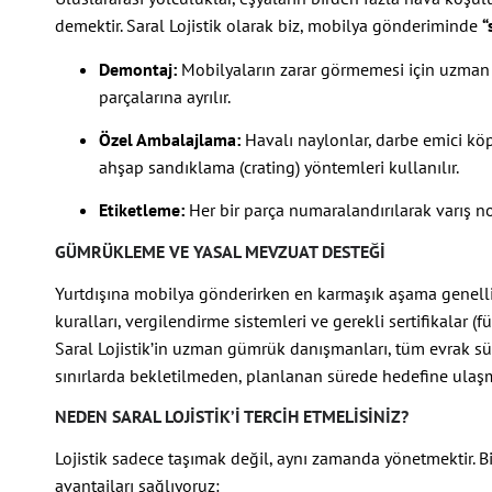
demektir. Saral Lojistik olarak biz, mobilya gönderiminde
“
Demontaj:
Mobilyaların zarar görmemesi için uzman
parçalarına ayrılır.
Özel Ambalajlama:
Havalı naylonlar, darbe emici kö
ahşap sandıklama (crating) yöntemleri kullanılır.
Etiketleme:
Her bir parça numaralandırılarak varış n
GÜMRÜKLEME VE YASAL MEVZUAT DESTEĞI
Yurtdışına mobilya gönderirken en karmaşık aşama genellik
kuralları, vergilendirme sistemleri ve gerekli sertifikalar (f
Saral Lojistik’in uzman gümrük danışmanları, tüm evrak süre
sınırlarda bekletilmeden, planlanan sürede hedefine ulaşm
NEDEN SARAL LOJISTIK’I TERCIH ETMELISINIZ?
Lojistik sadece taşımak değil, aynı zamanda yönetmektir. B
avantajları sağlıyoruz: