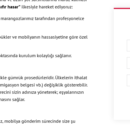
sıfır hasar”
ilkesiyle hareket ediyoruz:
 marangozlarımız tarafından profesyonelce
pükler ve mobilyanın hassasiyetine göre özel
oktasında kurulum kolaylığı sağlanır.
le gümrük prosedürleridir. Ülkelerin ithalat
ümigasyon belgesi vb.) değişiklik gösterebilir.
cini sizin adınıza yöneterek; eşyalarınızın
asını sağlar.
iz, mobilya gönderim sürecinde size şu