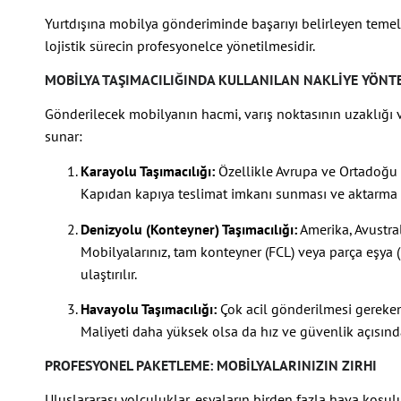
Yurtdışına mobilya gönderiminde başarıyı belirleyen temel
lojistik sürecin profesyonelce yönetilmesidir.
MOBILYA TAŞIMACILIĞINDA KULLANILAN NAKLIYE YÖNT
Gönderilecek mobilyanın hacmi, varış noktasının uzaklığı ve 
sunar:
Karayolu Taşımacılığı:
Özellikle Avrupa ve Ortadoğu ü
Kapıdan kapıya teslimat imkanı sunması ve aktarma 
Denizyolu (Konteyner) Taşımacılığı:
Amerika, Avustra
Mobilyalarınız, tam konteyner (FCL) veya parça eşya 
ulaştırılır.
Havayolu Taşımacılığı:
Çok acil gönderilmesi gereken b
Maliyeti daha yüksek olsa da hız ve güvenlik açısında
PROFESYONEL PAKETLEME: MOBILYALARINIZIN ZIRHI
Uluslararası yolculuklar, eşyaların birden fazla hava koşu