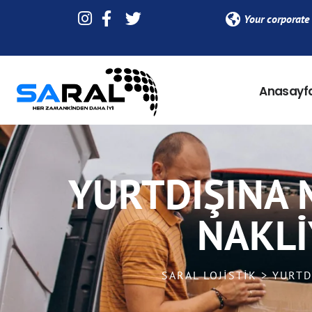
Your corporate 
Anasayf
YURTDIŞINA 
NAKLI
SARAL LOJISTIK > YURT