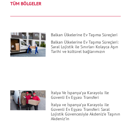
TÜM BÖLGELER
Balkan Ülkelerine Ev Taşıma Süreçleri
Balkan Ülkelerine Ev Taşıma Süreçleri:
Saral Lojistik ile Sınırları Kolayca Aşın
Tarihi ve kültürel bağlarımızın
İtalya Ve İspanya’ya Karayolu Ile
Güvenli Ev Eşyası Transferi
İtalya ve İspanya’ya Karayolu ile
Güvenli Ev Eşyası Transferi: Saral
Lojistik Güvencesiyle Akdeniz’e Taşının
Akdeniz’in