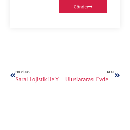
Gönder
PREVIOUS
NEXT
Saral Lojistik ile Yurtdışı Eşya Taşıma Fiyatları (Detaylı Rehber)
Uluslararası Evden Eve Nakliyat Fiyatlarını Belirleyen Faktörler: Lojistik, Gümrük ve Mesafe Üzerine Kapsamlı Bir İnceleme