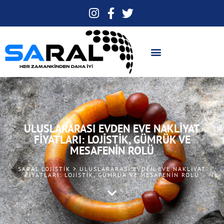
ULUSLARARASI EVDEN EVE NAKLIYAT
FIYATLARI: LOJISTIK, GÜMRÜK VE
MESAFENIN ROLÜ
SARAL LOJISTIK > ULUSLARARASI EVDEN EVE NAKLIYAT
FIYATLARI: LOJISTIK, GÜMRÜK VE MESAFENIN ROLÜ