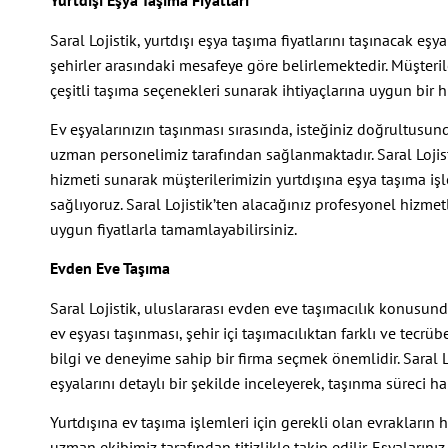
Yurtdışı Eşya Taşıma Fiyatları
Saral Lojistik, yurtdışı eşya taşıma fiyatlarını taşınacak e
şehirler arasındaki mesafeye göre belirlemektedir. Müşteril
çeşitli taşıma seçenekleri sunarak ihtiyaçlarına uygun bir h
Ev eşyalarınızın taşınması sırasında, isteğiniz doğrultusu
uzman personelimiz tarafından sağlanmaktadır. Saral Lojis
hizmeti sunarak müşterilerimizin yurtdışına eşya taşıma iş
sağlıyoruz. Saral Lojistik’ten alacağınız profesyonel hizmet
uygun fiyatlarla tamamlayabilirsiniz.
Evden Eve Taşıma
Saral Lojistik, uluslararası evden eve taşımacılık konusund
ev eşyası taşınması, şehir içi taşımacılıktan farklı ve tecrü
bilgi ve deneyime sahip bir firma seçmek önemlidir. Saral L
eşyalarını detaylı bir şekilde inceleyerek, taşınma süreci h
Yurtdışına ev taşıma işlemleri için gerekli olan evrakları
uzman ekibimiz tarafından titizlikle takip edilir. Eşyaların