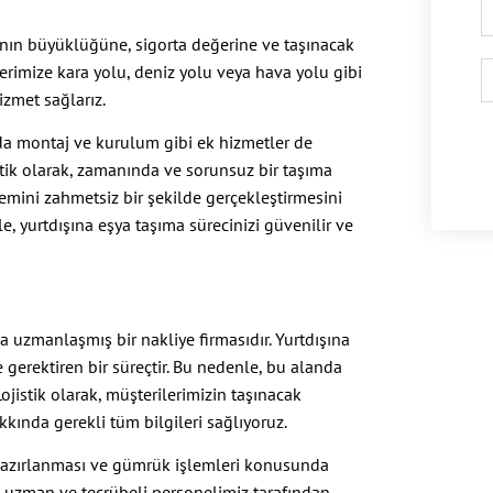
şyanın büyüklüğüne, sigorta değerine ve taşınacak
erimize kara yolu, deniz yolu veya hava yolu gibi
izmet sağlarız.
nda montaj ve kurulum gibi ek hizmetler de
tik olarak, zamanında ve sorunsuz bir taşıma
lemini zahmetsiz bir şekilde gerçekleştirmesini
le, yurtdışına eşya taşıma sürecinizi güvenilir ve
a uzmanlaşmış bir nakliye firmasıdır. Yurtdışına
be gerektiren bir süreçtir. Bu nedenle, bu alanda
ojistik olarak, müşterilerimizin taşınacak
akkında gerekli tüm bilgileri sağlıyoruz.
n hazırlanması ve gümrük işlemleri konusunda
ız, uzman ve tecrübeli personelimiz tarafından