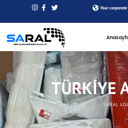
Your corporate 
Anasayf
TÜRKIYE 
SARAL LO