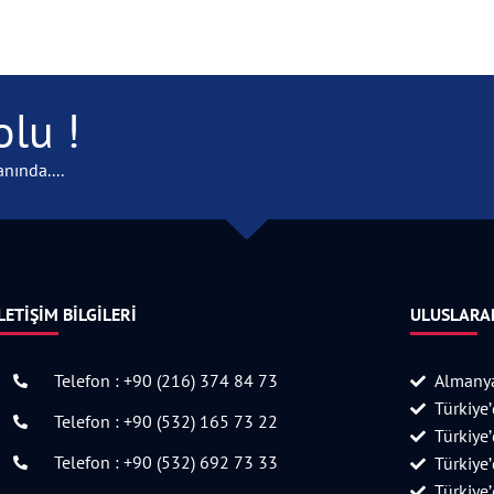
lu !
nında....
LETIŞIM BILGILERI
ULUSLARAR
Telefon : +90 (216) 374 84 73
Almanya
Türkiye
Telefon : +90 (532) 165 73 22
Türkiye
Telefon : +90 (532) 692 73 33
Türkiye
Türkiye