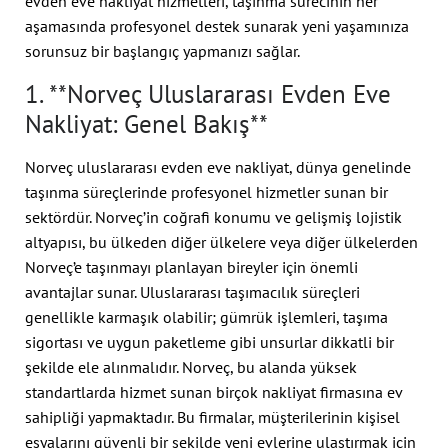
evden eve nakliyat hizmetleri, taşınma sürecinin her
aşamasında profesyonel destek sunarak yeni yaşamınıza
sorunsuz bir başlangıç yapmanızı sağlar.
1. **Norveç Uluslararası Evden Eve
Nakliyat: Genel Bakış**
Norveç uluslararası evden eve nakliyat, dünya genelinde
taşınma süreçlerinde profesyonel hizmetler sunan bir
sektördür. Norveç’in coğrafi konumu ve gelişmiş lojistik
altyapısı, bu ülkeden diğer ülkelere veya diğer ülkelerden
Norveç’e taşınmayı planlayan bireyler için önemli
avantajlar sunar. Uluslararası taşımacılık süreçleri
genellikle karmaşık olabilir; gümrük işlemleri, taşıma
sigortası ve uygun paketleme gibi unsurlar dikkatli bir
şekilde ele alınmalıdır. Norveç, bu alanda yüksek
standartlarda hizmet sunan birçok nakliyat firmasına ev
sahipliği yapmaktadır. Bu firmalar, müşterilerinin kişisel
eşyalarını güvenli bir şekilde yeni evlerine ulaştırmak için