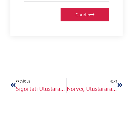
Gönder
PREVIOUS
NEXT
Sigortalı Uluslararası Evden Eve Nakliyat
Norveç Uluslararası Evden Eve Nakliyat: Taşınma Sürecinde Bilmeniz Gerekenler ve Püf Noktaları