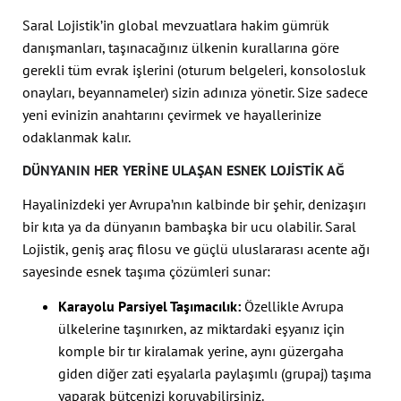
Saral Lojistik’in global mevzuatlara hakim gümrük
danışmanları, taşınacağınız ülkenin kurallarına göre
gerekli tüm evrak işlerini (oturum belgeleri, konsolosluk
onayları, beyannameler) sizin adınıza yönetir. Size sadece
yeni evinizin anahtarını çevirmek ve hayallerinize
odaklanmak kalır.
DÜNYANIN HER YERINE ULAŞAN ESNEK LOJISTIK AĞ
Hayalinizdeki yer Avrupa’nın kalbinde bir şehir, denizaşırı
bir kıta ya da dünyanın bambaşka bir ucu olabilir. Saral
Lojistik, geniş araç filosu ve güçlü uluslararası acente ağı
sayesinde esnek taşıma çözümleri sunar:
Karayolu Parsiyel Taşımacılık:
Özellikle Avrupa
ülkelerine taşınırken, az miktardaki eşyanız için
komple bir tır kiralamak yerine, aynı güzergaha
giden diğer zati eşyalarla paylaşımlı (grupaj) taşıma
yaparak bütçenizi koruyabilirsiniz.