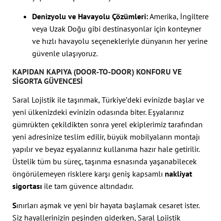
Denizyolu ve Havayolu Çözümleri:
Amerika, İngiltere
veya Uzak Doğu gibi destinasyonlar için konteyner
ve hızlı havayolu seçenekleriyle dünyanın her yerine
güvenle ulaşıyoruz.
KAPIDAN KAPIYA (DOOR-TO-DOOR) KONFORU VE
SIGORTA GÜVENCESI
Saral Lojistik ile taşınmak, Türkiye’deki evinizde başlar ve
yeni ülkenizdeki evinizin odasında biter. Eşyalarınız
gümrükten çekildikten sonra yerel ekiplerimiz tarafından
yeni adresinize teslim edilir, büyük mobilyaların montajı
yapılır ve beyaz eşyalarınız kullanıma hazır hale getirilir.
Üstelik tüm bu süreç, taşınma esnasında yaşanabilecek
öngörülemeyen risklere karşı geniş kapsamlı
nakliyat
sigortası
ile tam güvence altındadır.
S
ınırları aşmak ve yeni bir hayata başlamak cesaret ister.
Siz hayallerinizin peşinden giderken, Saral Lojistik