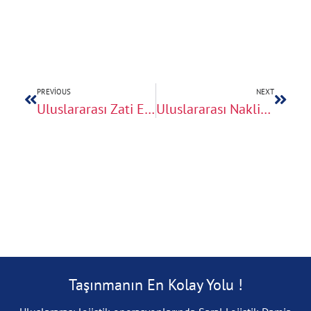
PREVIOUS
NEXT
Uluslararası Zati Eşya Taşıma Hizmeti
Uluslararası Nakliyatta Profesyonel Destek İçin 7/24 Hizmetinizdeyiz
Taşınmanın En Kolay Yolu !