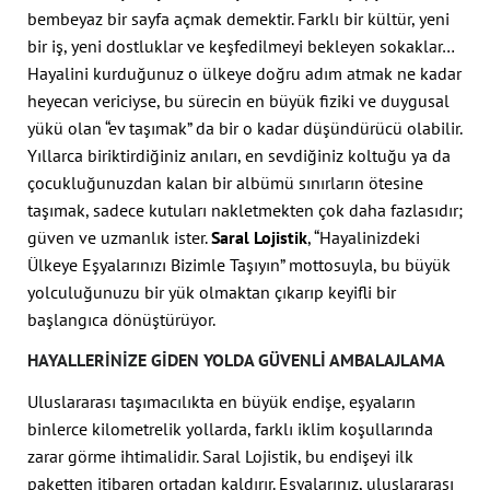
bembeyaz bir sayfa açmak demektir. Farklı bir kültür, yeni
bir iş, yeni dostluklar ve keşfedilmeyi bekleyen sokaklar…
Hayalini kurduğunuz o ülkeye doğru adım atmak ne kadar
heyecan vericiyse, bu sürecin en büyük fiziki ve duygusal
yükü olan “ev taşımak” da bir o kadar düşündürücü olabilir.
Yıllarca biriktirdiğiniz anıları, en sevdiğiniz koltuğu ya da
çocukluğunuzdan kalan bir albümü sınırların ötesine
taşımak, sadece kutuları nakletmekten çok daha fazlasıdır;
güven ve uzmanlık ister.
Saral Lojistik
, “Hayalinizdeki
Ülkeye Eşyalarınızı Bizimle Taşıyın” mottosuyla, bu büyük
yolculuğunuzu bir yük olmaktan çıkarıp keyifli bir
başlangıca dönüştürüyor.
HAYALLERINIZE GIDEN YOLDA GÜVENLI AMBALAJLAMA
Uluslararası taşımacılıkta en büyük endişe, eşyaların
binlerce kilometrelik yollarda, farklı iklim koşullarında
zarar görme ihtimalidir. Saral Lojistik, bu endişeyi ilk
paketten itibaren ortadan kaldırır. Eşyalarınız, uluslararası