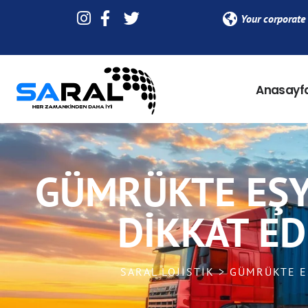
Your corporate 
Anasayf
GÜMRÜKTE EŞY
DIKKAT ED
SARAL LOJISTIK > GÜMRÜKTE 