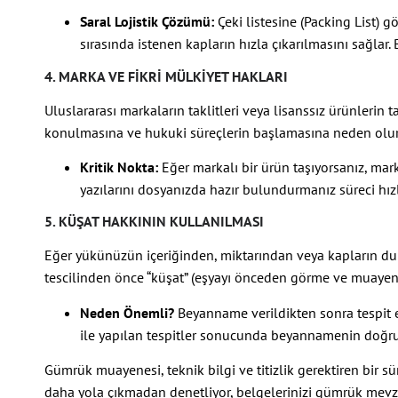
Saral Lojistik Çözümü:
Çeki listesine (Packing List)
sırasında istenen kapların hızla çıkarılmasını sağlar.
4. MARKA VE FIKRI MÜLKIYET HAKLARI
Uluslararası markaların taklitleri veya lisanssız ürünlerin
konulmasına ve hukuki süreçlerin başlamasına neden olur
Kritik Nokta:
Eğer markalı bir ürün taşıyorsanız, marka
yazılarını dosyanızda hazır bulundurmanız süreci hızl
5. KÜŞAT HAKKININ KULLANILMASI
Eğer yükünüzün içeriğinden, miktarından veya kapların 
tescilinden önce “küşat” (eşyayı önceden görme ve muayene
Neden Önemli?
Beyanname verildikten sonra tespit ed
ile yapılan tespitler sonucunda beyannamenin doğru
Gümrük muayenesi, teknik bilgi ve titizlik gerektiren bir sür
daha yola çıkmadan denetliyor, belgelerinizi gümrük mevz