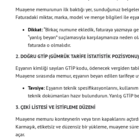
Muayene memurunun ilk baktığı yer, sunduğunuz belgeler i
Faturadaki miktar, marka, model ve menşe bilgileri ile eşyan
Dikkat:
“Birkaç numune ekledik, faturaya yazmaya ger
“yanlış beyan” suçlamasıyla karşılaşmanıza neden olab
faturada o olmalıdır.
2. DOĞRU GTİP (GÜMRÜK TARIFE İSTATISTIK POZISYONU)
Eşyanın kimliği sayılan GTİP kodu, ödenecek vergiden tabi 
Muayene sırasında memur, eşyanın beyan edilen tarifeye u
Tavsiye:
Eşyanın teknik spesifikasyonlarını, kullanım 
teknik dokümanları hazır bulundurun. Yanlış GTİP bey
3. ÇEKI LISTESI VE İSTIFLEME DÜZENI
Muayene memuru konteynerin veya tırın kapaklarını açtırdı
Karmaşık, etiketsiz ve düzensiz bir yükleme, muayene sür
açar.