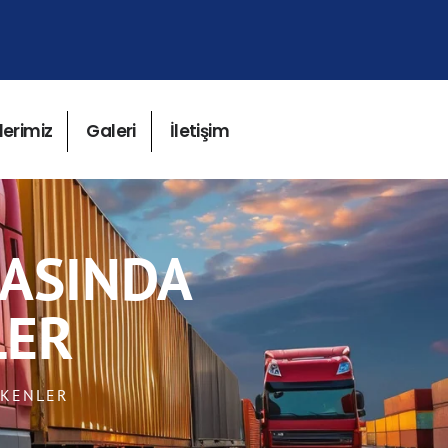
lerimiz
Galeri
İletişim
RASINDA
LER
EKENLER