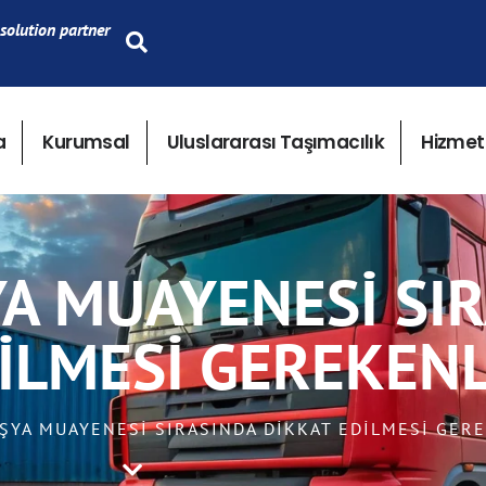
solution partner
a
Kurumsal
Uluslararası Taşımacılık
Hizmet
A MUAYENESI SI
ILMESI GEREKEN
EŞYA MUAYENESI SIRASINDA DIKKAT EDILMESI GER