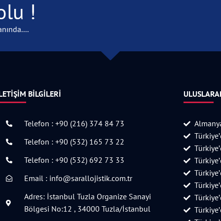
lu !
nında....
LETIŞIM BILGILERI
ULUSLARAR
Telefon : +90 (216) 374 84 73
Almanya
Türkiye
Telefon : +90 (532) 165 73 22
Türkiye
Telefon : +90 (532) 692 73 33
Türkiye
Türkiye
Email : info@sarallojistik.com.tr
Türkiye
Adres: İstanbul Tuzla Organize Sanayi
Türkiye
Bölgesi No:12 , 34000 Tuzla/İstanbul
Türkiye