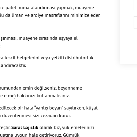
 göre palet numaralandırması yapmak, muayene
 Bu da liman ve ardiye masraflarını minimize eder.
 taşınması, muayene sırasında eşyaya el
.
 tescil belgelerini veya yetkili distribütörlük
andıracaktır.
durumundan emin değilseniz, beyanname
 etme) hakkınızı kullanmalısınız.
ilecek bir hata “yanlış beyan” sayılırken, küşat
 düzenlenmesi sizi cezadan korur.
eçtir.
Saral Lojistik
olarak biz, yüklemelerinizi
uatına uygun hale getiriyoruz. Gümrük