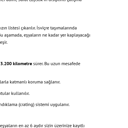
n listesi çıkarılır. İsviçre taşımalarında
. Bu aşamada, eşyaların ne kadar yer kaplayacağı
şir.
 3.200 kilometre
sürer. Bu uzun mesafede
arla katmanlı koruma sağlanır.
ular kullanılır.
dıklama (crating) sistemi uygulanır.
eşyaların en az 6 aydır sizin üzerinize kayıtlı