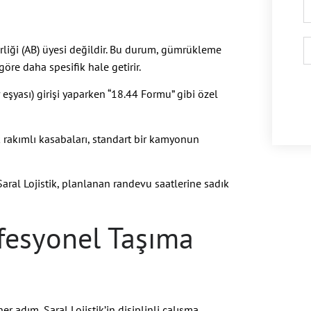
rliği (AB) üyesi değildir. Bu durum, gümrükleme
göre daha spesifik hale getirir.
v eşyası) girişi yaparken “18.44 Formu” gibi özel
ek rakımlı kasabaları, standart bir kamyonun
Saral Lojistik, planlanan randevu saatlerine sadık
rofesyonel Taşıma
er adım, Saral Lojistik’in disiplinli çalışma