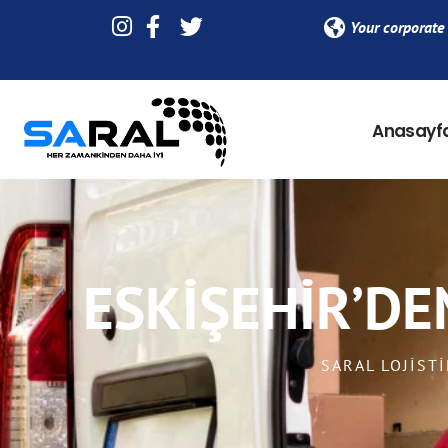
Your corporate 
Anasayf
ESKIŞEHIR’DE
SARAL LOJISTI