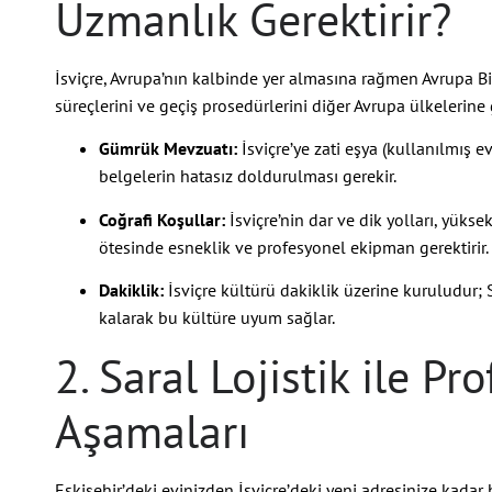
Uzmanlık Gerektirir?
İsviçre, Avrupa’nın kalbinde yer almasına rağmen Avrupa Bi
süreçlerini ve geçiş prosedürlerini diğer Avrupa ülkelerine 
Gümrük Mevzuatı:
İsviçre’ye zati eşya (kullanılmış e
belgelerin hatasız doldurulması gerekir.
Coğrafi Koşullar:
İsviçre’nin dar ve dik yolları, yüks
ötesinde esneklik ve profesyonel ekipman gerektirir.
Dakiklik:
İsviçre kültürü dakiklik üzerine kuruludur; 
kalarak bu kültüre uyum sağlar.
2. Saral Lojistik ile P
Aşamaları
Eskişehir’deki evinizden İsviçre’deki yeni adresinize kadar h