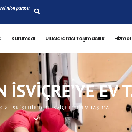
solution partner
a
Kurumsal
Uluslararası Taşımacılık
Hizmet
N İSVIÇRE’YE EV 
K > ESKIŞEHIR’DEN İSVIÇRE’YE EV TAŞIMA