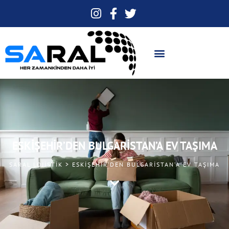
ESKIŞEHIR’DEN BULGARISTAN’A EV TAŞIMA
SARAL LOJISTIK > ESKIŞEHIR’DEN BULGARISTAN’A EV TAŞIMA