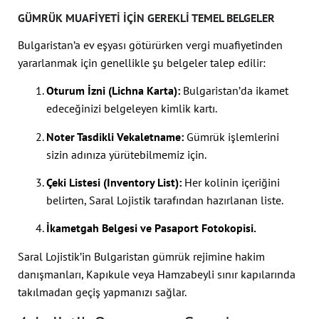
GÜMRÜK MUAFIYETI İÇIN GEREKLI TEMEL BELGELER
Bulgaristan’a ev eşyası götürürken vergi muafiyetinden
yararlanmak için genellikle şu belgeler talep edilir:
Oturum İzni (Lichna Karta):
Bulgaristan’da ikamet
edeceğinizi belgeleyen kimlik kartı.
Noter Tasdikli Vekaletname:
Gümrük işlemlerini
sizin adınıza yürütebilmemiz için.
Çeki Listesi (Inventory List):
Her kolinin içeriğini
belirten, Saral Lojistik tarafından hazırlanan liste.
İkametgah Belgesi ve Pasaport Fotokopisi.
Saral Lojistik’in Bulgaristan gümrük rejimine hakim
danışmanları, Kapıkule veya Hamzabeyli sınır kapılarında
takılmadan geçiş yapmanızı sağlar.