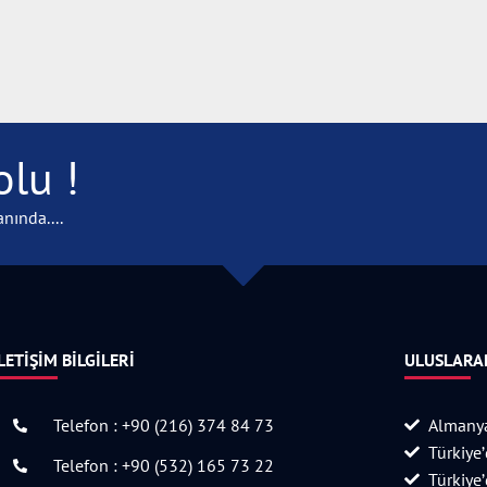
lu !
nında....
LETIŞIM BILGILERI
ULUSLARAR
Telefon : +90 (216) 374 84 73
Almanya
Türkiye
Telefon : +90 (532) 165 73 22
Türkiye