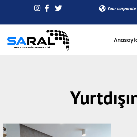
Your corporate 
Anasayf
Yurtdışı