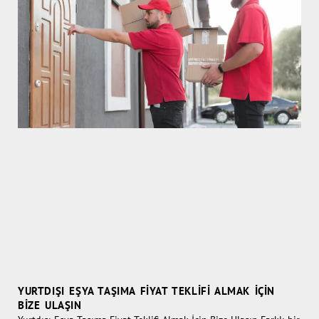
YURTDIŞI EŞYA TAŞIMA FIYAT TEKLIFI ALMAK İÇIN
BIZE ULAŞIN