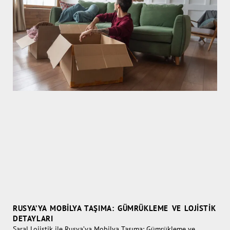
RUSYA’YA MOBILYA TAŞIMA: GÜMRÜKLEME VE LOJISTIK
DETAYLARI
Saral Lojistik ile Rusya’ya Mobilya Taşıma: Gümrükleme ve